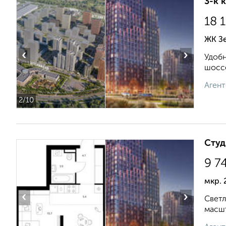
3-к 
18 
ЖК Зе
‹
›
Удобн
шоссе
Агент
2
/10
Студ
9 7
мкр. 
‹
›
Светл
масшт