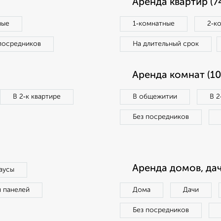
Аренда квартир (7
ные
1‑комнатные
2‑к
посредников
На длительный срок
Аренда комнат (10
В 2‑к квартире
В общежитии
В 2
Без посредников
Аренда домов, дач
аусы
п панелей
Дома
Дачи
Без посредников