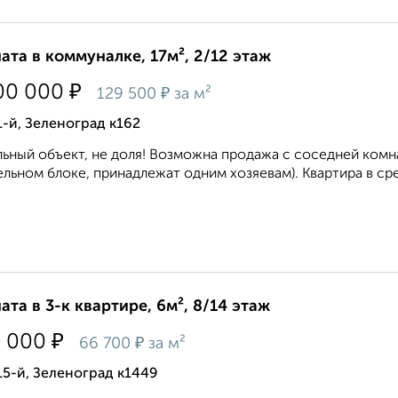
ата в коммуналке, 17м², 2/12 этаж
₽
00 000
₽
129 500
за м²
1-й, Зеленоград к162
ьный объект, не доля! Возможна продажа с соседней комн
ельном блоке, принадлежат одним хозяевам). Квартира в ср
ата в 3-к квартире, 6м², 8/14 этаж
₽
0 000
₽
66 700
за м²
15-й, Зеленоград к1449