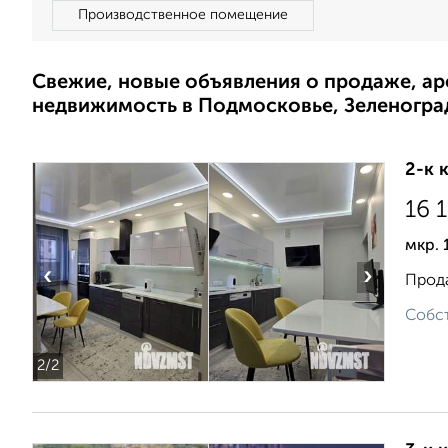
Производственное помещение
Свежие, новые объявления о продаже, а
недвижимость в Подмосковье, Зеленогра
2-к 
16 
мкр. 
‹
›
Прода
Собст
2
/2