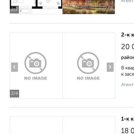
Агент
2
/2
2-к 
20 
район
‹
›
В ква
к зас
Агент
2
/4
1-к 
18 