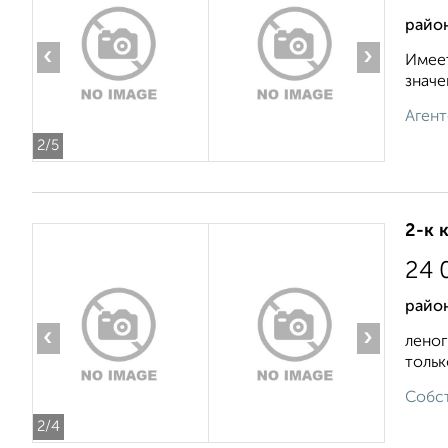
район
‹
›
Имеет
значе
Агент
2
/5
2-к 
24 
район
‹
›
леног
тольк
Собст
2
/4