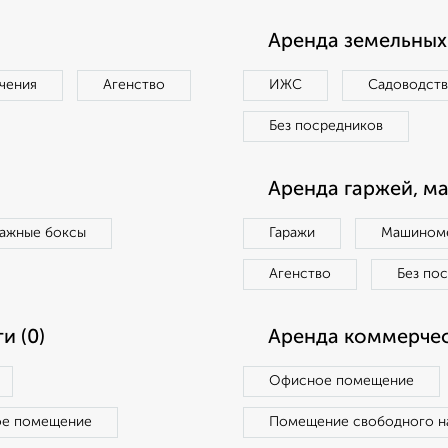
Аренда земельных 
чения
Агенство
ИЖС
Садоводст
Без посредников
Аренда гаржей, м
ражные боксы
Гаражи
Машиноме
Агенство
Без по
и (0)
Аренда коммерчес
Офисное помещение
ое помещение
Помещение свободного н