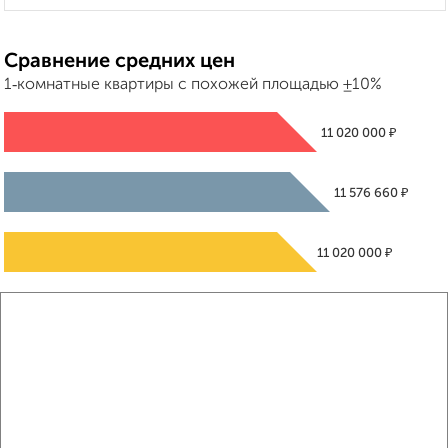
Сравнение средних цен
1‑комнатные квартиры с похожей площадью ±10%
₽
11 020 000
₽
11 576 660
₽
11 020 000
Средняя цена район
Это предложение
Средняя цена по городу
Похожие предложения рядом
1‑комнатные квартиры недалеко от Георгиевский