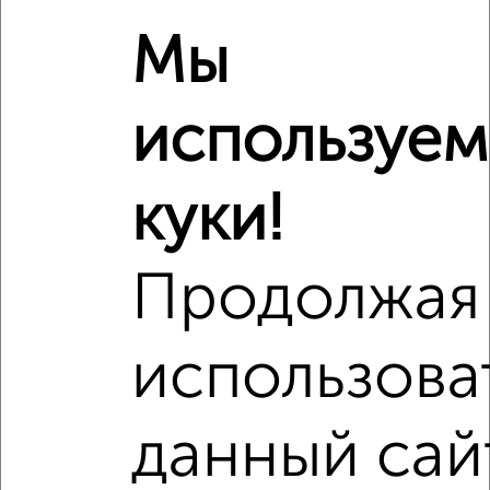
проспект 27к1
Мы
используем
куки!
Продолжая
использова
данный сай
Рядом, с меньшей ценой