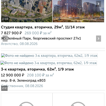
‹
›
2
/10
Студия квартира, вторичка, 29м², 11/14 этаж
₽
₽
7 827 900
269 000
за м²
‹
›
ЖК Зелёный Парк, Георгиевский проспект 27к1
Агентство, 08.08.2026
3-к квартира, вторичка, 62м², 1/9 этаж
₽
₽
12 900 000
208 100
за м²
мкр. 8-й, Зеленоград к803
Собственник, 08.08.2026
2
/2