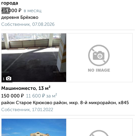
города
₽
45 000
в месяц
2
/8
деревня Брёхово
Собственник, 07.08.2026
1
Машиноместо, 13 м²
₽
₽
150 000
11 600
за м²
район Старое Крюково район, мкр. 8-й микрорайон, к845
Собственник, 17.01.2022