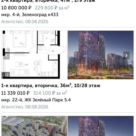
2-к квартира, вторичка, 47м², 2/9 этаж
₽
₽
10 800 000
229 800
за м²
мкр. 4-й, Зеленоград к433
Агентство, 08.08.2026
‹
›
2
/2
1-к квартира, вторичка, 36м², 10/28 этаж
₽
₽
11 339 010
314 100
за м²
мкр. 22-й, ЖК Зелёный Парк 5.4
Агентство, 08.08.2026