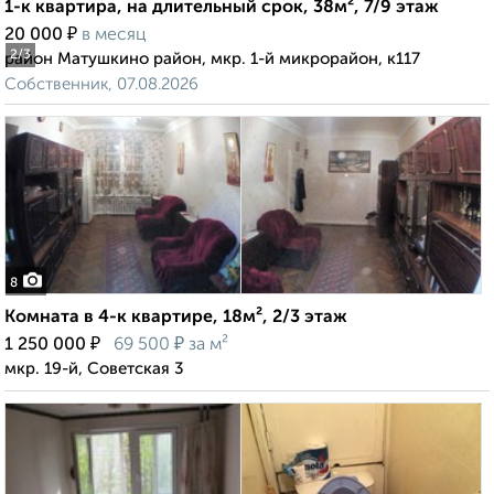
1-к квартира, на длительный срок, 38м², 7/9 этаж
₽
20 000
в месяц
2
/3
район Матушкино район, мкр. 1-й микрорайон, к117
Собственник, 07.08.2026
8
Комната в 4-к квартире, 18м², 2/3 этаж
₽
₽
1 250 000
69 500
за м²
мкр. 19-й, Советская 3