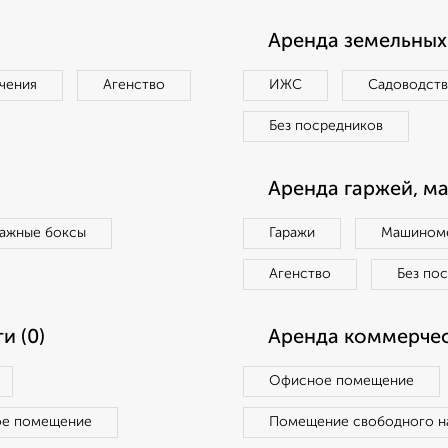
Аренда земельных 
чения
Агенство
ИЖС
Садоводст
Без посредников
Аренда гаржей, м
ражные боксы
Гаражи
Машиноме
Агенство
Без по
и (0)
Аренда коммерчес
Офисное помещение
ое помещение
Помещение свободного н