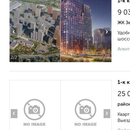
1-к 
9 0
ЖК Зе
‹
›
Удобн
шоссе
Агент
2
/2
1-к 
25 
район
‹
›
Кварт
Выезд