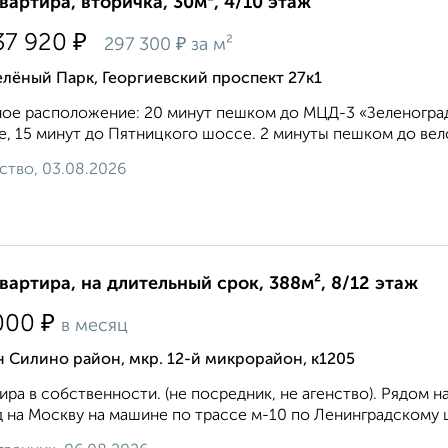
квартира, вторичка, 30м², 4/10 этаж
₽
37 920
₽
297 300
за м²
лёный Парк, Георгиевский проспект 27к1
ое расположение: 20 минут пешком до МЦД-3 «Зеленоград
, 15 минут до Пятницкого шоссе. 2 минуты пешком до вело
ство, 03.08.2026
квартира, на длительный срок, 388м², 8/12 этаж
₽
000
в месяц
 Силино район, мкр. 12-й микрорайон, к1205
ира в собственности. (не посредник, не агенство). Рядом 
 на Москву на машине по трассе м-10 по Ленинградскому ш