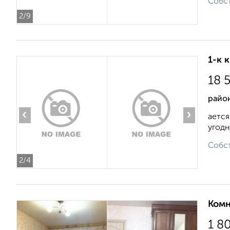
Собст
2
/9
1-к 
18 
район
‹
›
ается
угодн
Собст
2
/4
Комн
1 8