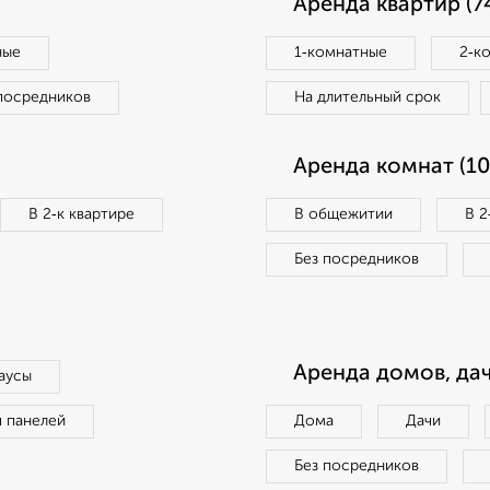
Аренда квартир (7
ные
1‑комнатные
2‑к
посредников
На длительный срок
Аренда комнат (10
В 2‑к квартире
В общежитии
В 2
Без посредников
Аренда домов, дач
аусы
п панелей
Дома
Дачи
Без посредников