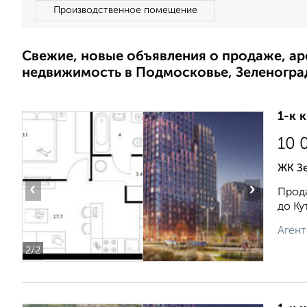
Производственное помещение
Свежие, новые объявления о продаже, а
недвижимость в Подмосковье, Зеленогра
1-к 
10 
ЖК Зе
‹
›
Прода
до Ку
Агент
2
/2