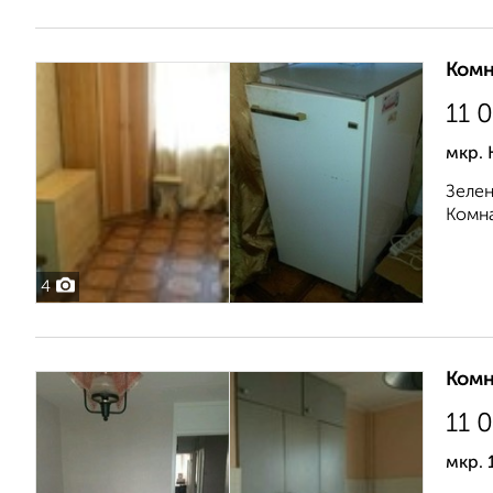
Комн
11 
мкр. 
Зелен
Комна
4
Комн
11 
мкр. 