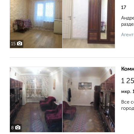
17
Андре
разде
Агент
15
Комн
1 2
мкр. 
Все с
город
8