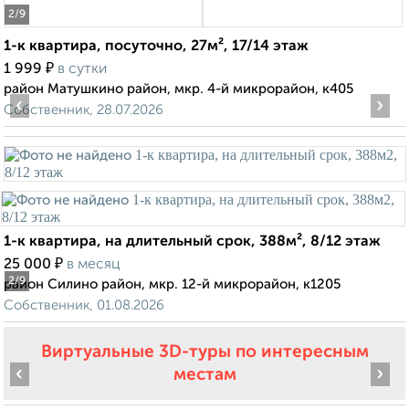
2
/9
1-к квартира, посуточно, 27м², 17/14 этаж
₽
1 999
в сутки
район Матушкино район, мкр. 4-й микрорайон, к405
‹
›
Собственник, 28.07.2026
1-к квартира, на длительный срок, 388м², 8/12 этаж
₽
25 000
в месяц
2
/9
район Силино район, мкр. 12-й микрорайон, к1205
Собственник, 01.08.2026
Виртуальные 3D-туры по интересным
‹
›
местам