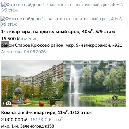
1-к квартира, на длительный срок, 40м², 3/9 этаж
₽
16 500
в месяц
2
/1
район Старое Крюково район, мкр. 9-й микрорайон, к921
Агентство, 04.08.2026
8
Комната в 3-к квартире, 11м², 1/12 этаж
₽
₽
2 000 000
181 900
за м²
мкр. 1-й, Зеленоград к158