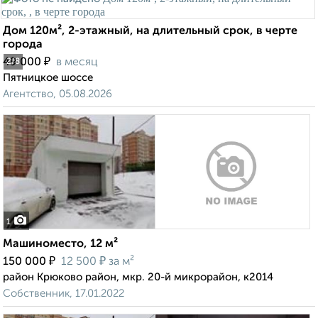
Дом 120м², 2-этажный, на длительный срок, в черте
города
₽
49 000
в месяц
2
/8
Пятницкое шоссе
Агентство, 05.08.2026
1
Машиноместо, 12 м²
₽
₽
150 000
12 500
за м²
район Крюково район, мкр. 20-й микрорайон, к2014
Собственник, 17.01.2022