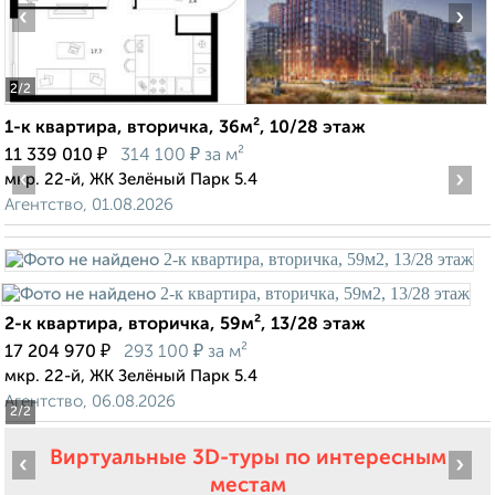
‹
›
2
/2
1-к квартира, вторичка, 36м², 10/28 этаж
₽
₽
11 339 010
314 100
за м²
‹
›
мкр. 22-й, ЖК Зелёный Парк 5.4
Агентство, 01.08.2026
2-к квартира, вторичка, 59м², 13/28 этаж
₽
₽
17 204 970
293 100
за м²
мкр. 22-й, ЖК Зелёный Парк 5.4
Агентство, 06.08.2026
2
/2
Виртуальные 3D-туры по интересным
‹
›
местам