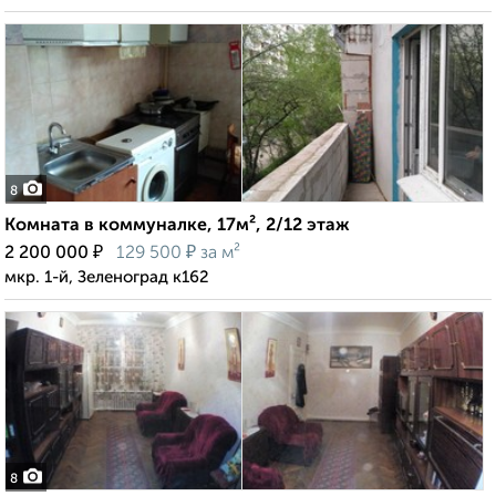
8
Комната в коммуналке, 17м², 2/12 этаж
₽
₽
2 200 000
129 500
за м²
мкр. 1-й, Зеленоград к162
8