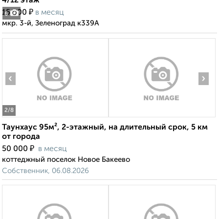
4/12 этаж
₽
15 000
в месяц
6
мкр. 3-й, Зеленоград к339А
‹
›
2
/8
Таунхаус 95м², 2-этажный, на длительный срок, 5 км
от города
₽
50 000
в месяц
коттеджный поселок Новое Бакеево
Собственник, 06.08.2026