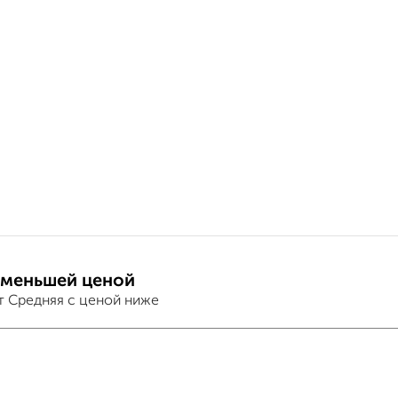
 меньшей ценой
т Средняя с ценой ниже
хожим параметрам: