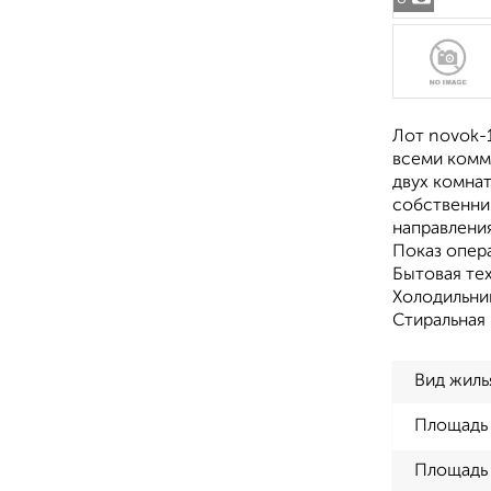
Лот novok-
всеми комму
двух комнат
собственник
направления
Показ опер
Бытовая те
Холодильни
Стиральная
Вид жиль
Площадь
Площадь 