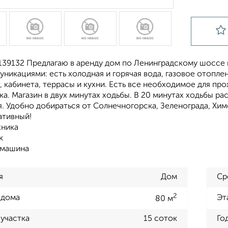
139132 Предлагаю в аренду дом по Ленинградскому шоссе в
никациями: есть холодная и горячая вода, газовое отоплен
, кабинета, террасы и кухни. Есть все необходимое для п
а. Магазин в двух минутах ходьбы. В 20 минутах ходьбы 
. Удобно добираться от Солнечногорска, Зеленограда, Хим
ативный!
хника
к
 машина
я
Дом
Ср
2
 дома
Эт
80 м
участка
15 соток
Го