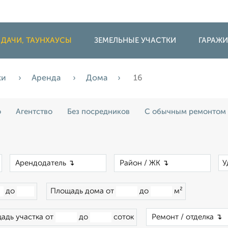
 ДАЧИ, ТАУНХАУСЫ
ЗЕМЕЛЬНЫЕ УЧАСТКИ
ГАРАЖ
жи
Аренда
Дома
16
о
Агентство
Без посредников
С обычным ремонтом
×
×
×
У
до
Площадь дома от
до
м²
адь участка от
до
соток