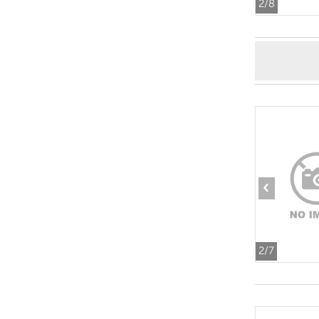
2
/8
‹
2
/7