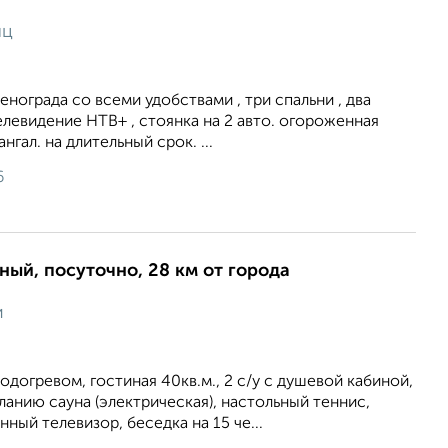
яц
ленограда со всеми удобствами , три спальни , два
телевидение НТВ+ , стоянка на 2 авто. огороженная
ангал. на длительный срок. ...
6
ный, посуточно, 28 км от города
и
 подогревом, гостиная 40кв.м., 2 с/у с душевой кабиной,
еланию сауна (электрическая), настольный теннис,
енный телевизор, беседка на 15 че...