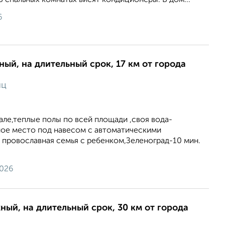
В спальных комнатах висят кондиционеры. В дом...
6
ный, на длительный срок, 17 км от города
яц
але,теплые полы по всей площади ,своя вода-
ое место под навесом с автоматическими
 провославная семья с ребенком,Зеленоград-10 мин.
2026
ный, на длительный срок, 30 км от города