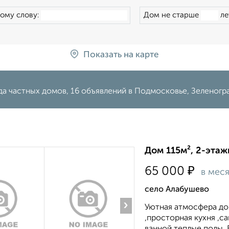
ому слову:
Дом не старше
ле
Показать на карте
да частных домов, 16 объявлений в Подмосковье, Зеленогр
Дом 115м², 2-этаж
₽
65 000
в мес
село Алабушево
›
Уютная атмосфера дом
,просторная кухня ,с