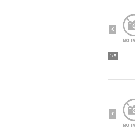
‹
2
/8
‹