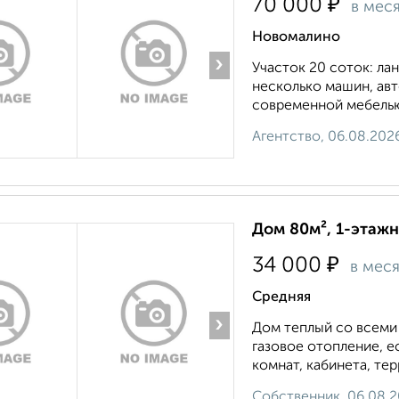
₽
70 000
в мес
Новомалино
›
Участок 20 соток: лан
несколько машин, ав
современной мебелью 
Агентство, 06.08.202
Дом 80м², 1-этажн
₽
34 000
в мес
Средняя
›
Дом теплый со всеми 
газовое отопление, ес
комнат, кабинета, тер
Собственник, 06.08.