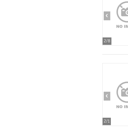
‹
2
/8
‹
2
/1