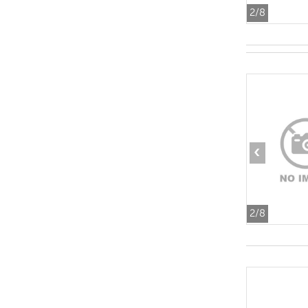
2
/8
‹
2
/8