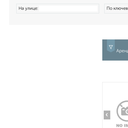
На улице:
По ключев
Арен
‹