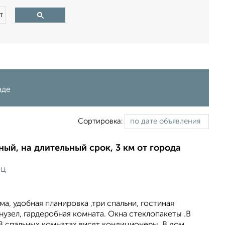
т
аде
Сортировка:
ный, на длительный срок, 3 км от города
яц
а, удобная планировка ,три спальни, гостиная
анузел, гардеробная комната. Окна стеклопакеты .В