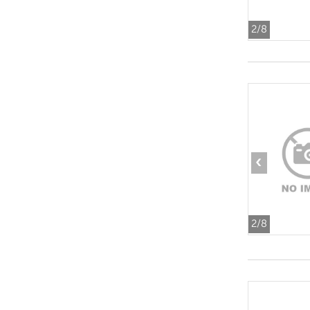
2
/8
‹
2
/8