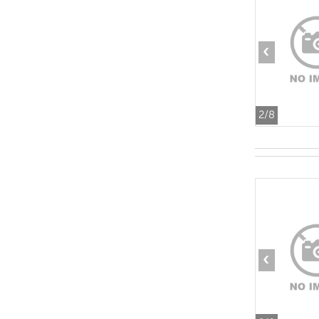
‹
2
/8
‹