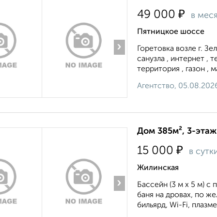
₽
49 000
в мес
Пятницкое шоссе
›
Горетовка возле г. Зе
санузла , интернет , 
территория , газон , м
Агентство, 05.08.202
Дом 385м², 3-этаж
₽
15 000
в сутк
Жилинская
›
Бассейн (3 м х 5 м) с
баня на дровах, по ж
бильярд, Wi-Fi, плазм