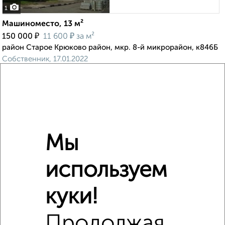
1
Машиноместо, 13 м²
₽
₽
150 000
11 600
за м²
район Старое Крюково район, мкр. 8-й микрорайон, к846Б
Собственник, 17.01.2022
Мы
1
используем
Машиноместо, 13 м²
₽
₽
150 000
11 600
за м²
район Старое Крюково район, мкр. 8-й микрорайон, к845
куки!
Собственник, 17.01.2022
Продолжая