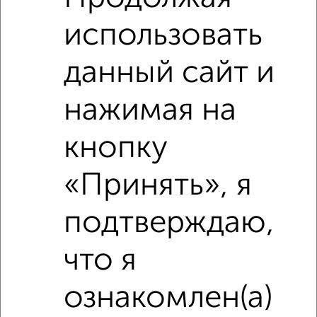
использовать
данный сайт и
1
нажимая на
Машиноместо, 13 м²
₽
₽
150 000
11 600
за м²
кнопку
район Крюково район, мкр. 20-й микрорайон, к2027
Собственник, 17.01.2022
«Принять», я
подтверждаю,
что я
ознакомлен(а)
1