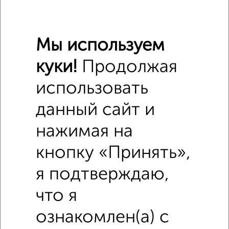
этаж
₽
10 000
в месяц
Малинская 53
Мы используем
куки!
Продолжая
использовать
данный сайт и
8
нажимая на
Комната в 2-к квартире, на длительный срок, 10м², 3/5
этаж
кнопку «Принять»,
₽
11 000
в месяц
я подтверждаю,
мкр. 10-й, Панфиловский проспект 46
что я
ознакомлен(а) с