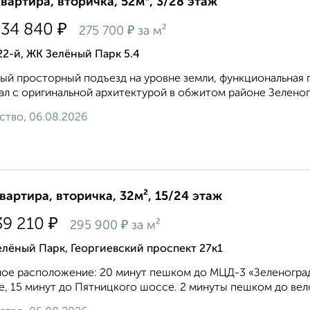
квартира, вторичка, 52м², 3/28 этаж
₽
334 840
₽
275 700
за м²
22-й, ЖК Зелёный Парк 5.4
ый просторный подъезд на уровне земли, функциональная п
ал с оригинальной архитектурой в обжитом районе Зеленог
ство, 06.08.2026
квартира, вторичка, 32м², 15/24 этаж
₽
39 210
₽
295 900
за м²
лёный Парк, Георгиевский проспект 27к1
ое расположение: 20 минут пешком до МЦД-3 «Зеленоград
, 15 минут до Пятницкого шоссе. 2 минуты пешком до вело