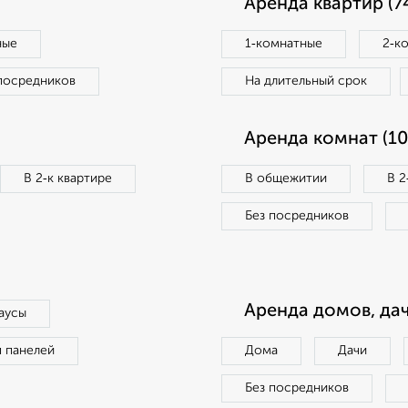
Аренда квартир (7
ные
1‑комнатные
2‑к
посредников
На длительный срок
Аренда комнат (10
В 2‑к квартире
В общежитии
В 2
Без посредников
Аренда домов, дач
аусы
п панелей
Дома
Дачи
Без посредников