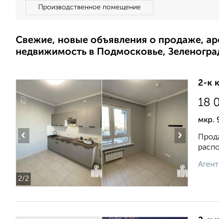
Производственное помещение
Свежие, новые объявления о продаже, а
недвижимость в Подмосковье, Зеленогра
2-к 
18 
мкр. 
‹
›
Прода
распо
Агент
2
/2