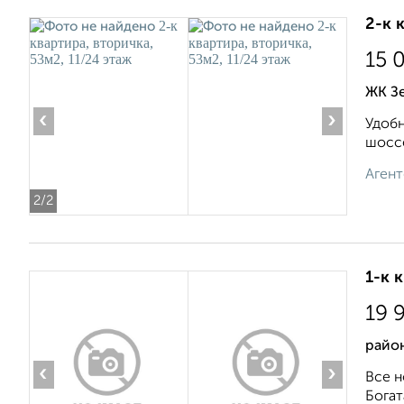
2-к 
15 
ЖК Зе
‹
›
Удобн
шоссе
Агент
2
/2
1-к 
19 
район
‹
›
Все н
Богат