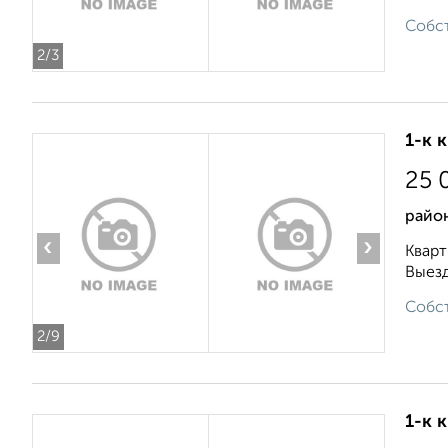
Собст
2
/3
1-к 
25 
район
‹
›
Кварт
Выезд
Собст
2
/9
1-к 