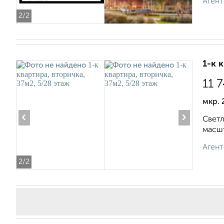
Агент
2
/2
1-к 
11 
мкр. 
‹
›
Светл
масшт
Агент
2
/2