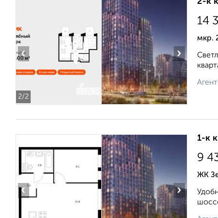
2-к 
14 
мкр. 
‹
›
Светл
кварт
Агент
2
/2
1-к 
9 4
ЖК Зе
‹
›
Удобн
шоссе