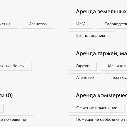
Аренда земельных 
чения
Агенство
ИЖС
Садоводст
Без посредников
Аренда гаржей, м
ражные боксы
Гаражи
Машиноме
Агенство
Без по
и (0)
Аренда коммерчес
Офисное помещение
ое помещение
Помещение свободного н