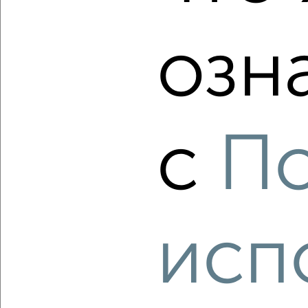
озн
‹
›
2
/2
с
П
2-к квартира, вторичка, 46м², 9/11 этаж
₽
₽
13 650 000
296 100
за м²
мкр. 20-й, Зеленоград к2044
Агентство, 07.08.2026
исп
‹
›