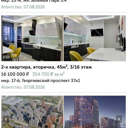
мкр. 22-й, ЖК Зелёный Парк 5.4
Агентство, 07.08.2026
‹
›
2
/10
2-к квартира, вторичка, 45м², 3/16 этаж
₽
₽
16 100 000
354 700
за м²
мкр. 17-й, Георгиевский проспект 37к1
Агентство, 07.08.2026
‹
›