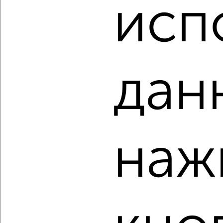
₽
₽
исп
15 990 000
333 200
за м²
мкр. 3-й, Зеленоград к337
Агентство, 07.08.2026
дан
‹
›
2
/2
2-к квартира, вторичка, 55м², 4/11 этаж
наж
₽
₽
14 900 000
269 000
за м²
мкр. 2-й, Зеленоград к241
Агентство, 07.08.2026
‹
›