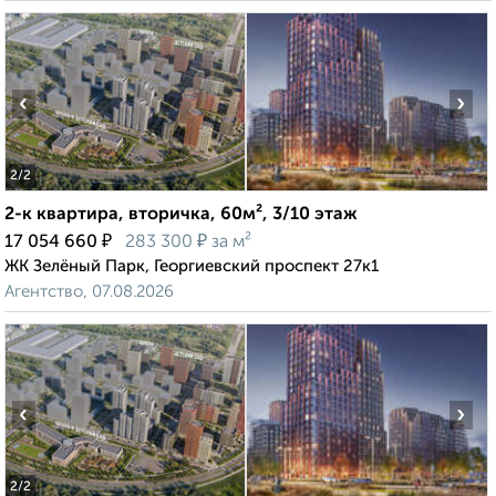
‹
›
2
/2
2-к квартира, вторичка, 60м², 3/10 этаж
₽
₽
17 054 660
283 300
за м²
ЖК Зелёный Парк, Георгиевский проспект 27к1
Агентство, 07.08.2026
‹
›
2
/2