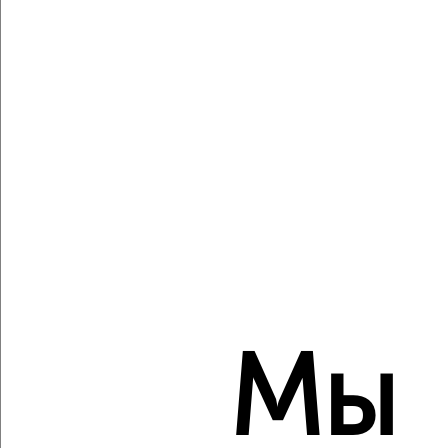
Собственник, 07.08.2026
Виртуальные 3D-туры по музеям и объектам
культуры
‹
›
2
/2
2-к квартира, вторичка, 48м², 5/14 этаж
₽
₽
10 262 000
215 200
за м²
Мы
мкр. 6-й, Зеленоград к608
Агентство, 07.08.2026