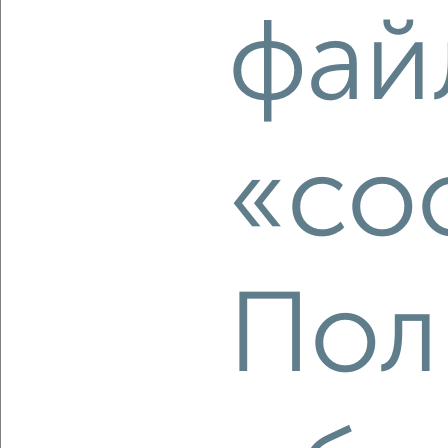
2
/2
фай
2-к квартира, вторичка, 59м², 9/14 этаж
₽
₽
17 500 000
298 700
за м²
мкр. 15-й, Зеленоград к1562
Агентство, 07.08.2026
«co
‹
›
2
/2
Пол
2-к квартира, вторичка, 69м², 7/17 этаж
₽
₽
22 400 000
324 700
за м²
мкр. 17-й, Георгиевский проспект 33к6
Агентство, 07.08.2026