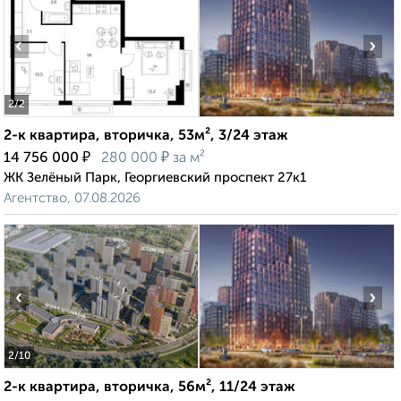
‹
›
2
/2
2-к квартира, вторичка, 53м², 3/24 этаж
₽
₽
14 756 000
280 000
за м²
ЖК Зелёный Парк, Георгиевский проспект 27к1
Агентство, 07.08.2026
‹
›
2
/10
2-к квартира, вторичка, 56м², 11/24 этаж