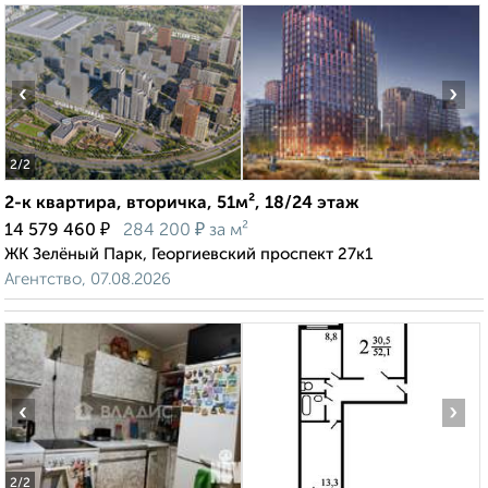
‹
›
2
/2
2-к квартира, вторичка, 51м², 18/24 этаж
₽
₽
14 579 460
284 200
за м²
ЖК Зелёный Парк, Георгиевский проспект 27к1
Агентство, 07.08.2026
‹
›
2
/2