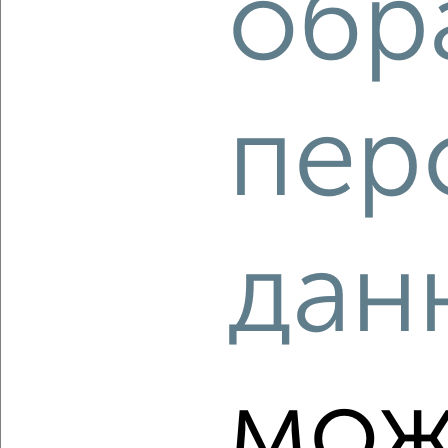
обр
‹
›
пер
2
/2
2-к квартира, вторичка, 53м², 11/17 этаж
₽
₽
15 000 000
280 900
за м²
мкр. 20-й, Зеленоград к2028
Агентство, 07.08.2026
дан
‹
›
мож
2
/10
2-к квартира, вторичка, 39м², 4/12 этаж