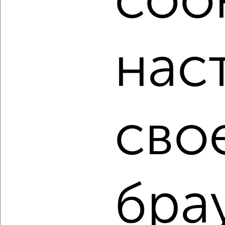
cook
мессенджере, это безопасно и бесплатно.
Для покупки квартиры доступна ипотека от крупнейших
банков России: СберБанк, ВТБ, Альфа-Банк,
нас
Россельхозбанк, Совкомбанк, Т-Банк, Росбанк, Почта
Банк на сумму от 400 000 до 120 000 000 рублей сроком
до 30 лет.
Сайт работает во многих городах России.
Сколько стоит купить двухкомнатную квартиру в
сво
Подмосковье, Зеленограде?
Цена недвижимости: мин. от
10262000
руб. до макс.
23150000
руб.
Средняя цена:
15428301
руб.
Цена за м2: от
301823
руб. до
330714
руб.
бра
Средняя цена за м2:
291100
руб.
Площадь: от
34
м2 до
70
м2