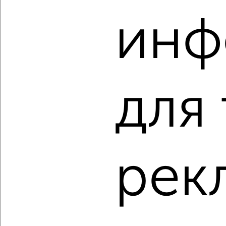
‹
›
инф
2
/2
2-к квартира, вторичка, 58м², 12/14 этаж
₽
₽
15 500 000
266 400
за м²
мкр. 15-й, Зеленоград к1504
Агентство, 07.08.2026
для
‹
›
рек
2
/2
2-к квартира, вторичка, 70м², 10/11 этаж
₽
₽
23 150 000
329 400
за м²
мкр. 17-й, Георгиевский проспект 33к6