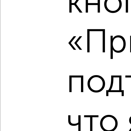
кно
2
/2
2-к квартира, вторичка, 54м², 6/14 этаж
«Пр
₽
₽
13 900 000
257 900
за м²
мкр. 14-й, Зеленоград к1428
Агентство, 07.08.2026
под
‹
›
2
/2
что 
2-к квартира, вторичка, 59м², 13/28 этаж
₽
₽
17 204 970
293 100
за м²
мкр. 22-й, ЖК Зелёный Парк 5.4
Агентство, 07.08.2026