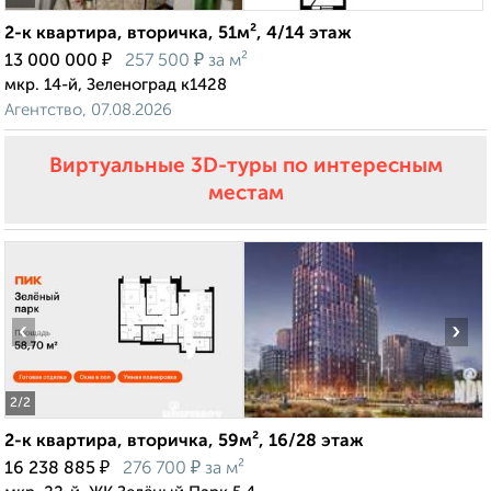
2-к квартира, вторичка, 51м², 4/14 этаж
₽
₽
13 000 000
257 500
за м²
мкр. 14-й, Зеленоград к1428
Агентство, 07.08.2026
Виртуальные 3D-туры по интересным
местам
‹
›
2
/2
2-к квартира, вторичка, 59м², 16/28 этаж
₽
₽
16 238 885
276 700
за м²