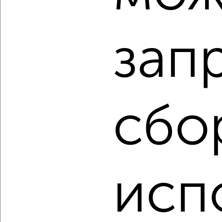
₽
₽
10 999 000
282 100
за м²
мкр. 3-й, Зеленоград к350
Агентство, 07.08.2026
зап
‹
›
сбо
2
/2
2-к квартира, вторичка, 53м², 13/21 этаж
₽
₽
16 537 260
313 800
за м²
мкр. 22-й, ЖК Зелёный Парк 5.2
Агентство, 07.08.2026
исп