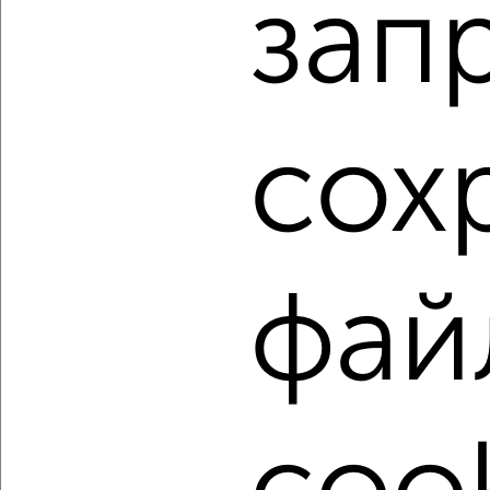
зап
Агентство, 07.08.2026
1 / 5
2
Как купить двухкомнатную квартиру, не последний
сох
этаж в Подмосковье, Зеленограде на сайте Зеленоград-
недвижимость?
Используя удобную форму поиска с множеством
фильтров и сортировкой по параметрам, вы можете
подобрать для покупки двухкомнатную квартиру, не
последний этаж в Подмосковье, Зеленограде.
фай
Найденные предложения: 248 объявлений, можно
посмотреть в виде списка или на карте, с описанием,
расположением, ценой и другими подробностями.
Подберите подходящую недвижимость из предложений
от собственников, риэлторов, застройщиков и агенств
недвижимости, связаться с ними можно по телефону или
написать сообщение в любом удобном для вас