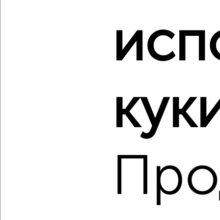
‹
›
исп
2
/2
2-к квартира, вторичка, 57м², 14/28 этаж
₽
₽
16 769 400
294 200
за м²
куки
мкр. 22-й, ЖК Зелёный Парк 5.4
Агентство, 07.08.2026
Про
‹
›
2
/10
2-к квартира, вторичка, 48м², 8/10 этаж