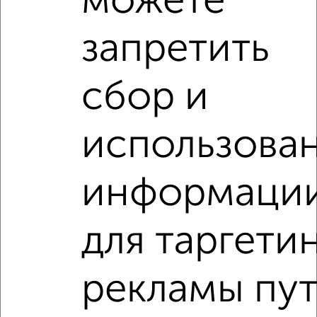
можете
запретить
‹
›
сбор и
2
/2
использова
2-к квартира, вторичка, 46м², 9/9 этаж
₽
₽
10 907 260
236 600
за м²
мкр. 20-й, Зеленоград к2044
информаци
Агентство, 02.08.2026
для таргети
2-к квартиры
Поиск по схожим параметрам:
рекламы пу
жилой комплекс Зелёный Парк
на улице Георгиевский проспект
без посредников