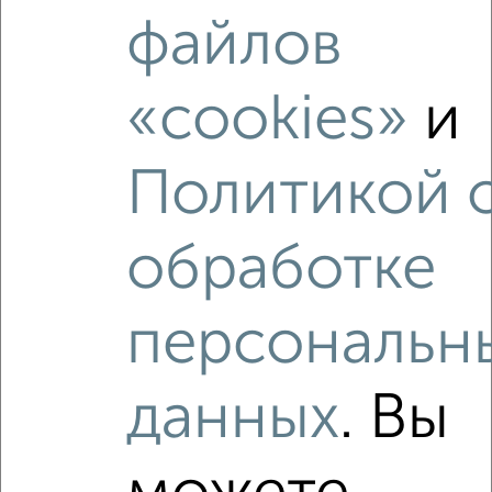
файлов
«cookies»
и
Рядом, с меньшей ценой
Недалеко от Георгиевский проспект 27к2 с ценой ниже
Политикой 
обработке
‹
›
персональн
2
/2
данных
. Вы
2-к квартира, вторичка, 46м², 9/9 этаж
₽
₽
10 930 920
236 600
за м²
мкр. 20-й, Зеленоград к2044
Агентство, 06.08.2026