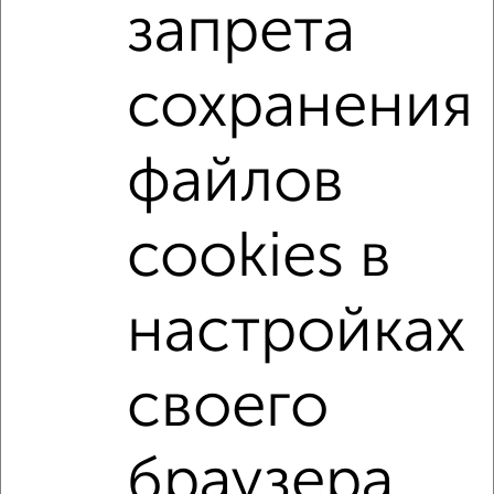
запрета
не первый этаж
не последний этаж
с балконом
c большой кухней
с центральным отоплением
сохранения
Вторичное жилье
в панельном доме
с раздельным санузлом
площадью до 40 м²
файлов
С панорамными окнами
С кухней-гостиной
С домофоном
Рядом с парком
cookies в
С бытовой техникой
В большом дворе
В экологически чистом районе
настройках
↑ НАВЕРХ К МЕНЮ
своего
Однокомнатные
Двухкомнатные
Трехкомнатные
4‑комнатные
Квартиры студии
От застройщика
Без посредников
Вторичное жилье
браузера.
В новостройке
В строящемся доме
В новом доме