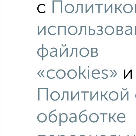
с
Политико
2
/10
2-к квартира, вторичка, 58м², 14/14 этаж
использова
₽
₽
14 600 280
252 600
за м²
мкр. 9-й, Солнечная аллея к936
Агентство, 10.08.2026
файлов
«cookies»
и
‹
›
Политикой
2
/2
2-к квартира, вторичка, 46м², 9/11 этаж
₽
₽
обработке
13 650 000
296 100
за м²
мкр. 20-й, Зеленоград к2044
Агентство, 07.08.2026