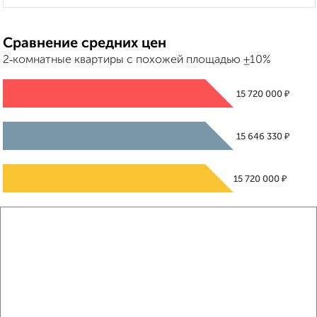
Сравнение средних цен
2‑комнатные квартиры с похожей площадью ±10%
₽
15 720 000
₽
15 646 330
₽
15 720 000
Средняя цена район
Это предложение
Средняя цена по городу
Похожие предложения рядом
2‑комнатные квартиры недалеко от Георгиевский