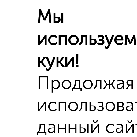
проспект 27к1
Мы
используем
куки!
Продолжая
использова
данный сай
Рядом, с меньшей ценой