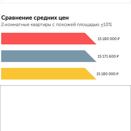
Сравнение средних цен
2‑комнатные квартиры с похожей площадью ±10%
₽
15 180 000
₽
15 171 600
₽
15 180 000
Средняя цена район
Это предложение
Средняя цена по городу
Похожие предложения рядом
2‑комнатные квартиры недалеко от Георгиевский