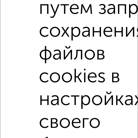
путем зап
1-к квартиры
Поиск по схожим параметрам:
сохранени
микрорайон 22-й
на улице ЖК Зелёный Парк
не первый этаж
не последний этаж
с балконом
файлов
с центральным отоплением
Вторичное жилье
в панельном доме
с раздельным санузлом
cookies в
площадью до 40 м²
С террасой
Рядом с парком
С паркингом
С большим балконом
настройка
В большом дворе
своего
↑ НАВЕРХ К МЕНЮ
Однокомнатные
Двухкомнатные
Трехкомнатные
4‑комнатные