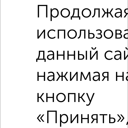
Продолжа
использов
данный са
Рядом, с меньшей ценой
нажимая н
Недалеко от ЖК Зелёный Парк 5.4 с ценой ниже
кнопку
‹
›
«Принять»,
2
/2