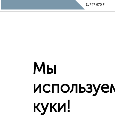
₽
11 747 670
₽
10 900 000
Средняя цена район
Это предложение
Средняя цена по городу
Похожие предложения рядом
Мы
1‑комнатные квартиры недалеко от ЖК Зелёный Парк 5.4
используе
куки!