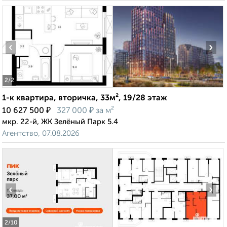
‹
›
2
/2
1-к квартира, вторичка, 33м², 19/28 этаж
₽
₽
10 627 500
327 000
за м²
мкр. 22-й, ЖК Зелёный Парк 5.4
Агентство, 07.08.2026
‹
›
2
/10