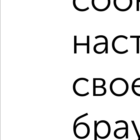
cook
мессенджере, это безопасно и бесплатно.
Для покупки квартиры доступна ипотека от крупнейших
банков России: СберБанк, ВТБ, Альфа-Банк,
нас
Россельхозбанк, Совкомбанк, Т-Банк, Росбанк, Почта
Банк на сумму от 400 000 до 120 000 000 рублей сроком
до 30 лет.
Сайт работает во многих городах России.
Сколько стоит купить однокомнатную квартиру в
сво
Подмосковье, Зеленограде?
Цена недвижимости: мин. от
8454780
руб. до макс.
13213420
руб.
Средняя цена:
10799055
руб.
Цена за м2: от
272734
руб. до
307288
руб.
бра
Средняя цена за м2:
308544
руб.
Площадь: от
31
м2 до
43
м2