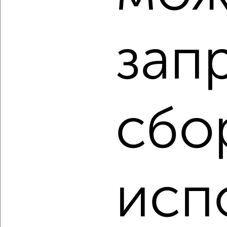
₽
₽
8 454 780
276 300
за м²
мкр. 22-й, ЖК Зелёный Парк
Агентство, 06.08.2026
зап
‹
›
сбо
2
/10
1-к квартира, вторичка, 35м², 6/14 этаж
₽
₽
9 438 390
268 900
за м²
мкр. 22-й, ЖК Зелёный Парк
Агентство, 06.08.2026
исп