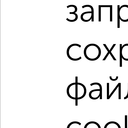
зап
Агентство, 06.08.2026
1 / 3
2
Как купить однокомнатную квартиру, микрорайон 22-й
сох
в Подмосковье, Зеленограде на сайте Зеленоград-
недвижимость?
Используя удобную форму поиска с множеством
фильтров и сортировкой по параметрам, вы можете
подобрать для покупки однокомнатную квартиру,
микрорайон 22-й в Подмосковье, Зеленограде.
фай
Найденные предложения: 128 объявлений, можно
посмотреть в виде списка или на карте, с описанием,
расположением, ценой и другими подробностями.
Подберите подходящую недвижимость из предложений
от собственников, риэлторов, застройщиков и агенств
недвижимости, связаться с ними можно по телефону или
написать сообщение в любом удобном для вас