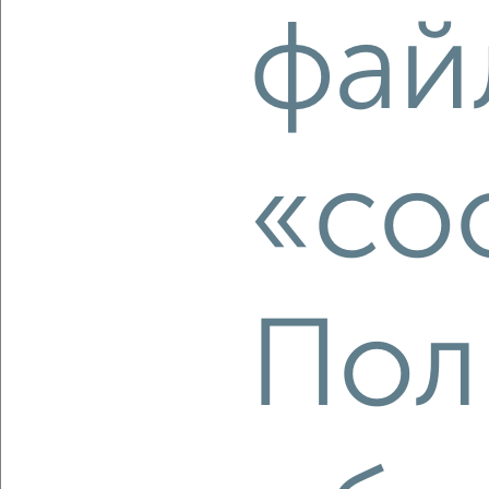
2
/2
фай
1-к квартира, вторичка, 37м², 5/28 этаж
₽
₽
11 747 670
320 100
за м²
мкр. 22-й, ЖК Зелёный Парк 5.4
Агентство, 06.08.2026
«co
‹
›
2
/2
Пол
1-к квартира, вторичка, 36м², 12/13 этаж
₽
₽
10 637 600
298 900
за м²
мкр. 22-й, ЖК Зелёный Парк 5.3
Агентство, 06.08.2026