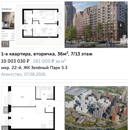
‹
›
2
/2
1-к квартира, вторичка, 36м², 7/13 этаж
₽
₽
10 003 030
281 000
за м²
мкр. 22-й, ЖК Зелёный Парк 5.3
Агентство, 07.08.2026
‹
›
2
/2