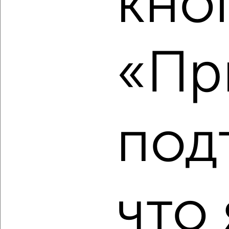
кно
2
/2
1-к квартира, вторичка, 37м², 10/28 этаж
«Пр
₽
₽
11 690 476
317 700
за м²
мкр. 22-й, 22-й микрорайон 6.6
Агентство, 06.08.2026
под
‹
›
2
/2
что 
1-к квартира, вторичка, 35м², 6/13 этаж
₽
₽
11 130 820
321 700
за м²
мкр. 22-й, ЖК Зелёный Парк 5.3
Агентство, 06.08.2026