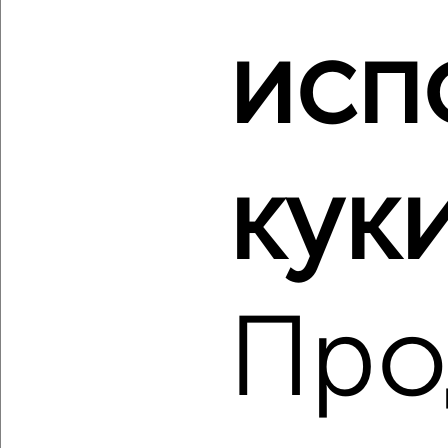
‹
›
исп
2
/2
1-к квартира, вторичка, 37м², 12/21 этаж
₽
₽
12 092 130
327 700
за м²
куки
мкр. 22-й, ЖК Зелёный Парк 5.2
Агентство, 07.08.2026
Про
‹
›
2
/2
1-к квартира, вторичка, 33м², 14/28 этаж