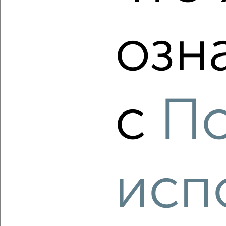
озн
‹
›
2
/2
с
П
1-к квартира, вторичка, 40м², 16/28 этаж
₽
₽
12 431 080
307 700
за м²
мкр. 22-й, ЖК Зелёный Парк 5.4
Агентство, 06.08.2026
исп
‹
›