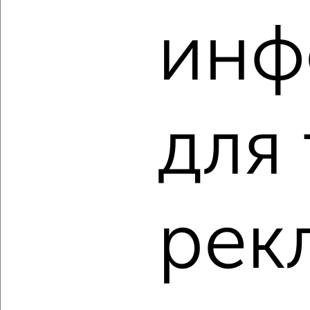
‹
›
инф
2
/2
1-к квартира, вторичка, 35м², 10/14 этаж
₽
₽
9 585 810
273 100
за м²
мкр. 22-й, ЖК Зелёный Парк
Агентство, 06.08.2026
для
‹
›
рек
2
/2
1-к квартира, вторичка, 36м², 8/28 этаж
₽
₽
11 367 890
314 900
за м²
мкр. 22-й, ЖК Зелёный Парк 5.4