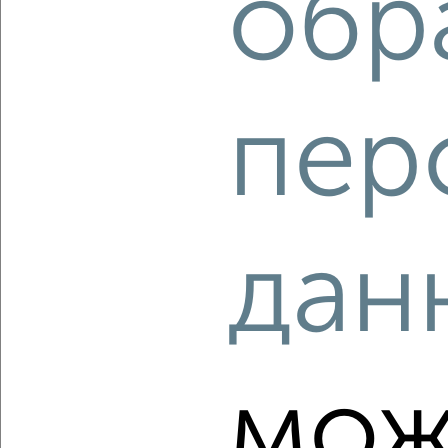
обр
‹
›
пер
2
/2
1-к квартира, вторичка, 37м², 15/28 этаж
₽
₽
13 213 420
353 300
за м²
мкр. 22-й, 22-й микрорайон 6.6
Агентство, 06.08.2026
дан
‹
›
мож
2
/2
1-к квартира, вторичка, 31м², 3/14 этаж