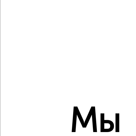
Агентство, 07.08.2026
Виртуальные 3D-туры по музеям и объектам
культуры
‹
›
2
/2
1-к квартира, вторичка, 31м², 9/13 этаж
₽
₽
10 486 620
342 700
за м²
Мы
мкр. 22-й, ЖК Зелёный Парк 5.3
Агентство, 07.08.2026