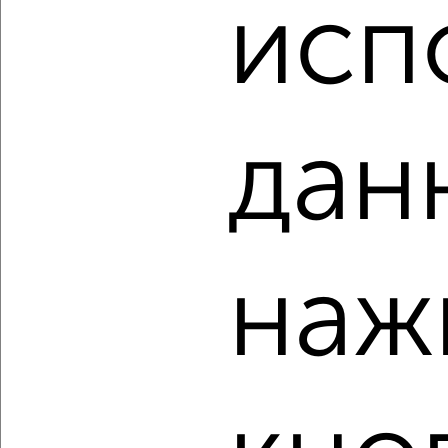
₽
₽
исп
10 921 800
327 000
за м²
мкр. 22-й, ЖК Зелёный Парк 5.4
Агентство, 07.08.2026
дан
‹
›
2
/2
1-к квартира, вторичка, 33м², 12/13 этаж
наж
₽
₽
10 143 561
306 500
за м²
мкр. 22-й, ЖК Зелёный Парк 5.3
Агентство, 06.08.2026
‹
›