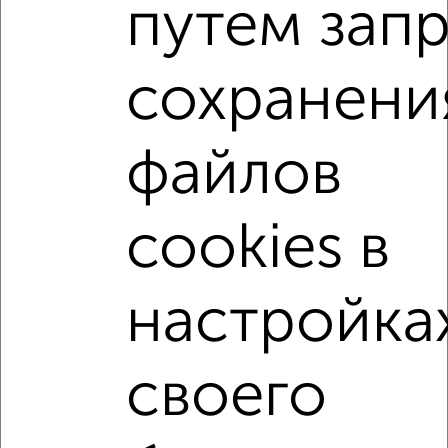
путем зап
1-к квартиры
Поиск по схожим параметрам:
сохранени
микрорайон 22-й
на улице ЖК Зелёный Парк
не первый этаж
не последний этаж
с балконом
файлов
с центральным отоплением
Вторичное жилье
в панельном доме
с раздельным санузлом
cookies в
площадью до 40 м²
С террасой
Рядом с парком
С паркингом
С большим балконом
настройка
В большом дворе
своего
↑ НАВЕРХ К МЕНЮ
Однокомнатные
Двухкомнатные
Трехкомнатные
4‑комнатные