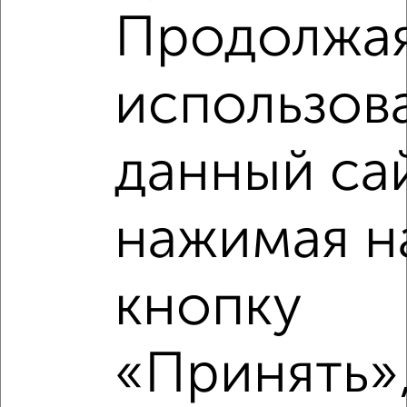
Продолжа
использов
данный са
Рядом, с меньшей ценой
нажимая н
Недалеко от ЖК Зелёный Парк 5.2 с ценой ниже
кнопку
‹
›
«Принять»,
2
/2