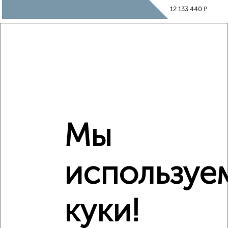
₽
12 133 440
₽
10 880 000
Средняя цена район
Это предложение
Средняя цена по городу
Похожие предложения рядом
Мы
1‑комнатные квартиры недалеко от ЖК Зелёный Парк 5.2
используе
куки!