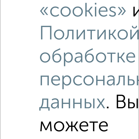
«cookies»
‹
›
Политикой
2
/2
1-к квартира, вторичка, 32м², 6/12 этаж
обработке
₽
₽
9 700 000
303 200
за м²
мкр. 20-й, Зеленоград к2008
Агентство, 10.08.2026
персональ
данных
. В
‹
›
можете
2
/2
1-к квартира, вторичка, 33м², 4/11 этаж