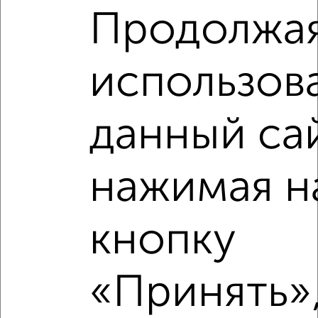
Продолжа
использов
данный са
Рядом, с меньшей ценой
нажимая н
Недалеко от ЖК Зелёный Парк 5.2 с ценой ниже
кнопку
‹
›
«Принять»,
2
/2