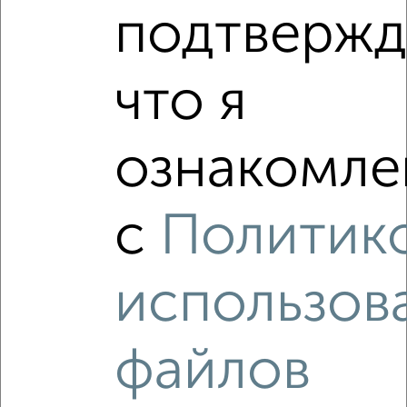
подтвержд
1-к квартира, вторичка, 39м², 16/16 этаж
₽
₽
11 500 000
294 200
за м²
мкр. 17-й, Георгиевский проспект 37к2
что я
Агентство, 10.08.2026
ознакомлен
‹
›
с
Политик
2
/2
1-к квартира, вторичка, 42м², 12/21 этаж
использов
₽
₽
10 800 000
257 200
за м²
мкр. 20-й, Зеленоград к2038
Агентство, 10.08.2026
файлов