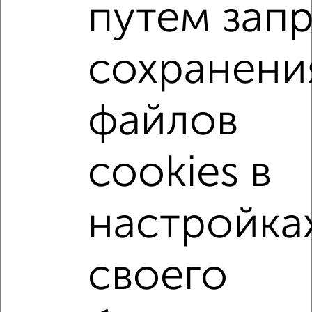
путем зап
1-к квартиры
Поиск по схожим параметрам:
сохранени
микрорайон 22-й
на улице ЖК Зелёный Парк
не первый этаж
не последний этаж
с балконом
файлов
с центральным отоплением
Вторичное жилье
в панельном доме
с раздельным санузлом
cookies в
площадью до 40 м²
С террасой
Рядом с парком
С паркингом
С большим балконом
настройка
В большом дворе
своего
↑ НАВЕРХ К МЕНЮ
Однокомнатные
Двухкомнатные
Трехкомнатные
4‑комнатные