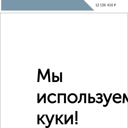
₽
12 136 410
₽
10 900 000
Средняя цена район
Это предложение
Средняя цена по городу
Похожие предложения рядом
Мы
1‑комнатные квартиры недалеко от ЖК Зелёный Парк 5.2
используе
куки!