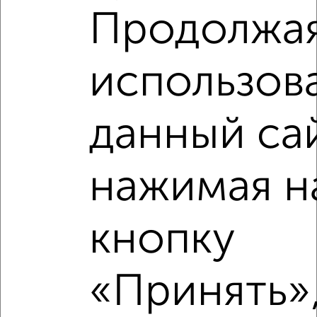
Продолжа
использов
данный са
Рядом, с меньшей ценой
нажимая н
Недалеко от ЖК Зелёный Парк 5.2 с ценой ниже
кнопку
‹
›
«Принять»,
2
/2