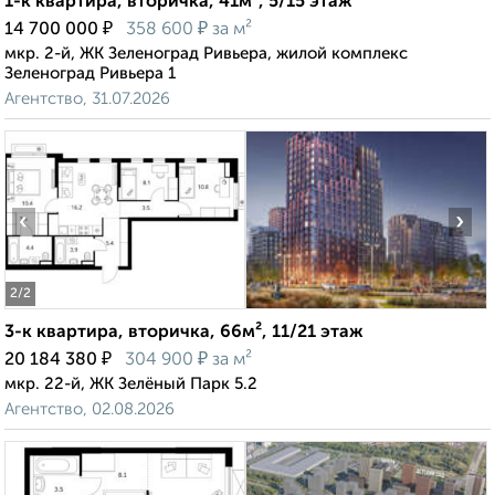
1-к квартира, вторичка, 41м², 5/15 этаж
₽
₽
14 700 000
358 600
за м²
мкр. 2-й, ЖК Зеленоград Ривьера, жилой комплекс
Зеленоград Ривьера 1
Агентство, 31.07.2026
‹
›
2
/2
3-к квартира, вторичка, 66м², 11/21 этаж
₽
₽
20 184 380
304 900
за м²
мкр. 22-й, ЖК Зелёный Парк 5.2
Агентство, 02.08.2026