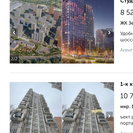
Студ
8 5
ЖК Зе
‹
›
Удобн
шоссе
Агент
2
/2
1-к 
10 
мкр. 
‹
›
ъект 
порта