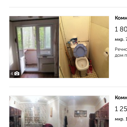
Комн
1 8
мкр. 
Речно
дом п
4
Комн
1 2
мкр. 