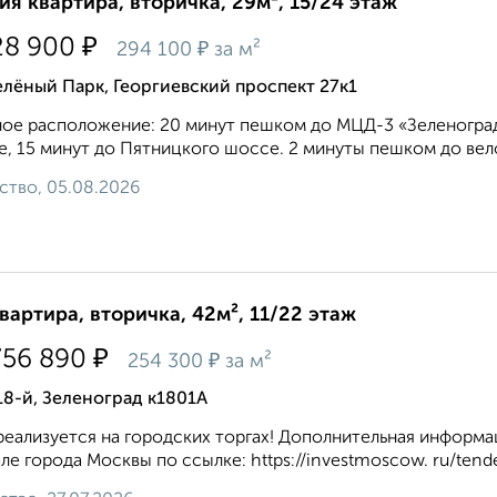
ия квартира, вторичка, 29м², 15/24 этаж
₽
28 900
₽
294 100
за м²
лёный Парк, Георгиевский проспект 27к1
ое расположение: 20 минут пешком до МЦД-3 «Зеленоград
, 15 минут до Пятницкого шоссе. 2 минуты пешком до вело
ство, 05.08.2026
квартира, вторичка, 42м², 11/22 этаж
₽
756 890
₽
254 300
за м²
18-й, Зеленоград к1801А
реализуется на городских торгах! Дополнительная инфор
ле города Москвы по ссылке: https://investmoscow. ru/tend