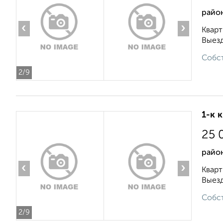
район
‹
›
Кварт
Выезд
Собст
2
/9
1-к 
25 
район
‹
›
Кварт
Выезд
Собст
2
/9