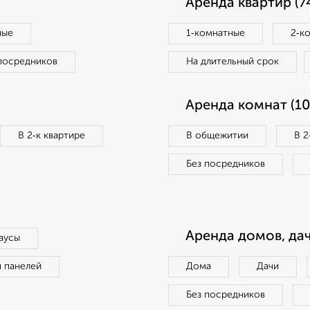
Аренда квартир (7
ные
1‑комнатные
2‑к
посредников
На длительный срок
Аренда комнат (10
В 2‑к квартире
В общежитии
В 2
Без посредников
Аренда домов, дач
аусы
п панелей
Дома
Дачи
Без посредников