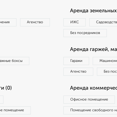
Аренда земельных 
чения
Агенство
ИЖС
Садоводст
Без посредников
Аренда гаржей, м
ражные боксы
Гаражи
Машиноме
Агенство
Без по
и (0)
Аренда коммерчес
Офисное помещение
ое помещение
Помещение свободного н