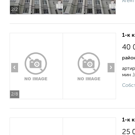
Агент
2
/2
1-к 
40 
район
‹
›
артир
мин .
Собст
2
/8
1-к 
25 