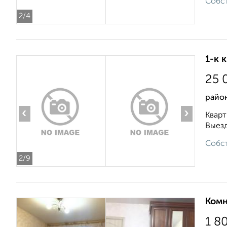
Собст
2
/4
1-к 
25 
район
‹
›
Кварт
Выезд
Собст
2
/9
Комн
1 8