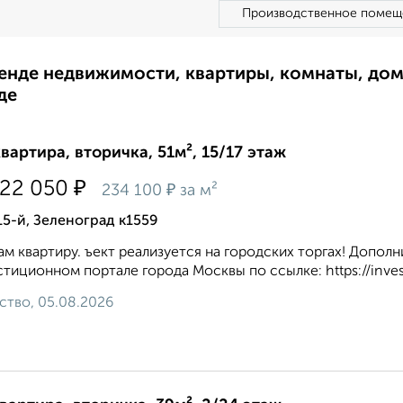
Производственное помещ
ренде недвижимости, квартиры, комнаты, до
де
квартира, вторичка, 51м², 15/17 этаж
₽
822 050
₽
234 100
за м²
15-й, Зеленоград к1559
м квартиру. ъект реализуется на городских торгах! Допо
тиционном портале города Москвы по ссылке: https://inve
ство, 05.08.2026