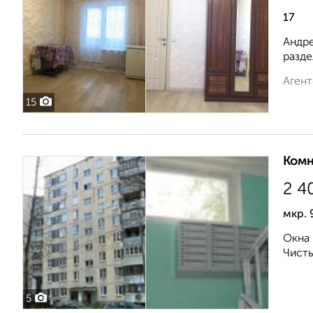
17
Андре
разде
Агент
15
Комн
2 4
мкр. 
Окна 
Чисты
5