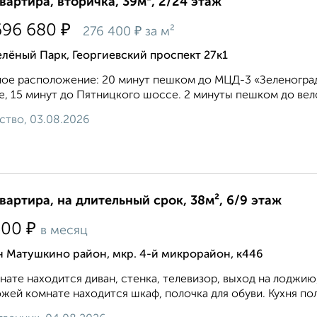
квартира, вторичка, 39м², 2/24 этаж
₽
696 680
₽
276 400
за м²
лёный Парк, Георгиевский проспект 27к1
ое расположение: 20 минут пешком до МЦД-3 «Зеленоград
, 15 минут до Пятницкого шоссе. 2 минуты пешком до вело
ство, 03.08.2026
квартира, на длительный срок, 38м², 6/9 этаж
₽
500
в месяц
н Матушкино район, мкр. 4-й микрорайон, к446
нате находится диван, стенка, телевизор, выход на лоджию,
жей комнате находится шкаф, полочка для обуви. Кухня по