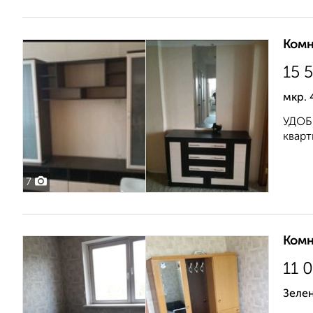
Комн
15 
мкр. 
УДОБ
кварт
7
Комн
11 
Зеле