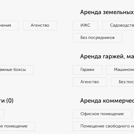
Аренда земельных 
чения
Агенство
ИЖС
Садоводст
Без посредников
Аренда гаржей, м
ражные боксы
Гаражи
Машиноме
Агенство
Без по
и (0)
Аренда коммерчес
Офисное помещение
ое помещение
Помещение свободного н