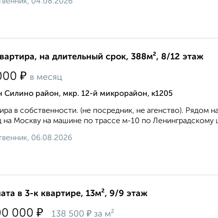
венник, 04.08.2026
квартира, на длительный срок, 388м², 8/12 этаж
₽
000
в месяц
 Силино район, мкр. 12-й микрорайон, к1205
ира в собственности. (не посредник, не агенство). Рядом 
 на Москву на машине по трассе м-10 по Ленинградскому ш
венник, 06.08.2026
ата в 3-к квартире, 13м², 9/9 этаж
₽
00 000
₽
138 500
за м²