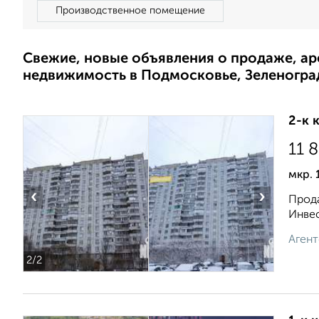
Производственное помещение
Свежие, новые объявления о продаже, а
недвижимость в Подмосковье, Зеленогра
2-к 
11 
мкр. 
‹
›
Прода
Инвес
Агент
2
/2