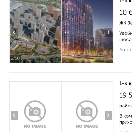
1-к 
10 
ЖК Зе
‹
›
Удобн
шоссе
Агент
2
/10
1-к 
19 
райо
‹
›
В ком
прихо