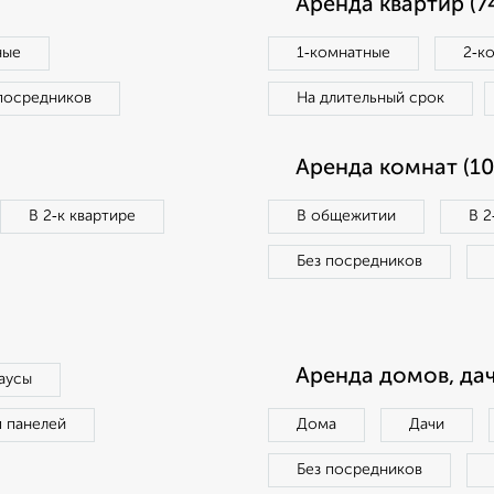
Аренда квартир (7
ные
1‑комнатные
2‑к
посредников
На длительный срок
Аренда комнат (10
В 2‑к квартире
В общежитии
В 2
Без посредников
Аренда домов, дач
аусы
п панелей
Дома
Дачи
Без посредников