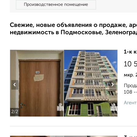
Производственное помещение
Свежие, новые объявления о продаже, а
недвижимость в Подмосковье, Зеленогра
1-к 
10 
мкр. 
‹
›
Прода
108 --
Агент
2
/2