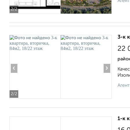
Агент
2
/2
3-к 
22 
район
‹
›
Качес
Изоли
Агент
2
/2
1-к 