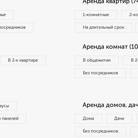
Аренда квартир (7
ные
1‑комнатные
2‑к
посредников
На длительный срок
Аренда комнат (10
В 2‑к квартире
В общежитии
В 2
Без посредников
Аренда домов, дач
аусы
п панелей
Дома
Дачи
Без посредников