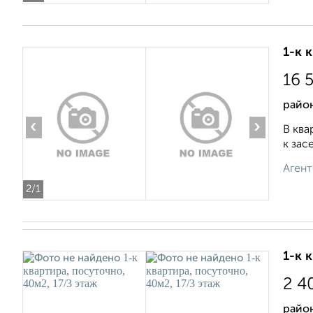
1-к 
16 
район
‹
›
В ква
к зас
Агент
2
/1
1-к 
2 4
район