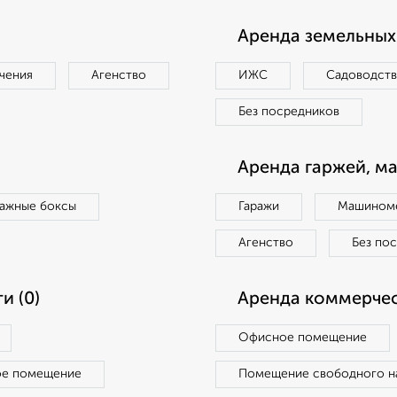
Аренда земельных 
чения
Агенство
ИЖС
Садоводст
Без посредников
Аренда гаржей, м
ражные боксы
Гаражи
Машиноме
Агенство
Без по
и (0)
Аренда коммерчес
Офисное помещение
ое помещение
Помещение свободного н