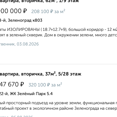
квартира, вторичка, 62м², 1/9 этаж
₽
900 000
₽
208 100
за м²
8-й, Зеленоград к803
ты ИЗОЛИРОВАНЫ ( 18.7+12.7+9), большой коридор - 12 м2,
ят в зеленый скверик. Дом в окружении зелени, много детс
венник, 03.08.2026
квартира, вторичка, 37м², 5/28 этаж
₽
747 670
₽
320 100
за м²
22-й, ЖК Зелёный Парк 5.4
ый просторный подъезд на уровне земли, функциональная 
абный проект в экологичном районе Зеленограда на север