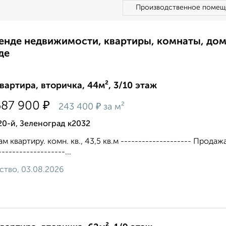
Производственное помещ
ренде недвижимости, квартиры, комнаты, до
де
квартира, вторичка, 44м², 3/10 этаж
₽
587 900
₽
243 400
за м²
20-й, Зеленоград к2032
м квартиру. комн. кв., 43,5 кв.м -------------------- Продаж
------------------...
ство, 03.08.2026