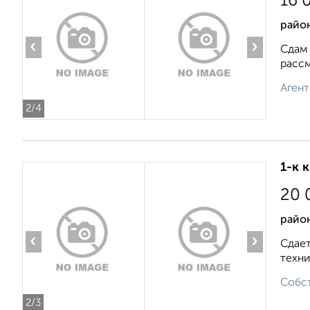
16 
райо
‹
›
Сдам 
рассм
Агент
2
/4
1-к 
20 
район
‹
›
Сдает
техник
Собст
2
/3