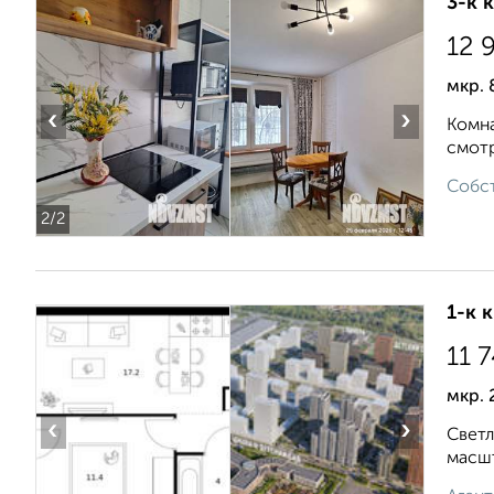
3-к 
12 
мкр. 
‹
›
Комна
смотр
Собст
2
/2
1-к 
11 
мкр. 
‹
›
Светл
масшт