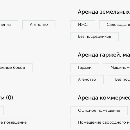
Аренда земельных 
чения
Агенство
ИЖС
Садоводст
Без посредников
Аренда гаржей, м
ражные боксы
Гаражи
Машиноме
Агенство
Без по
и (0)
Аренда коммерчес
Офисное помещение
ое помещение
Помещение свободного н