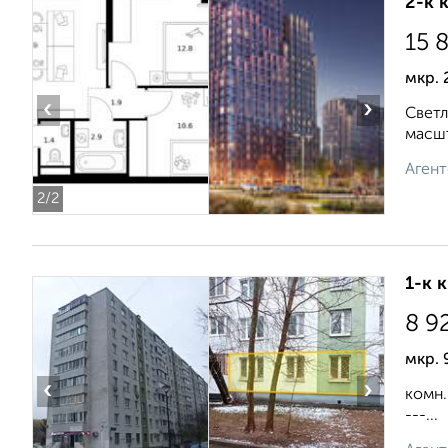
2-к 
15 
мкр. 
‹
›
Светл
масшт
Агент
2
/2
1-к 
8 9
мкр. 
‹
›
комн.
---...