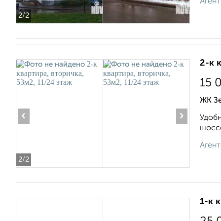
Агент
2
/2
2-к 
15 
ЖК Зе
‹
›
Удобн
шоссе
Агент
2
/2
1-к 