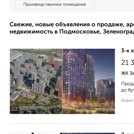
Производственное помещение
Свежие, новые объявления о продаже, а
недвижимость в Подмосковье, Зеленогра
3-к 
21 
ЖК Зе
‹
›
Прода
до Ку
Агент
2
/2