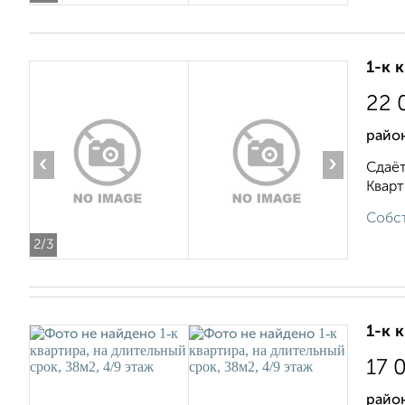
1-к 
22 
район
‹
›
Сдаёт
Кварт
Собст
2
/3
1-к 
17 
район