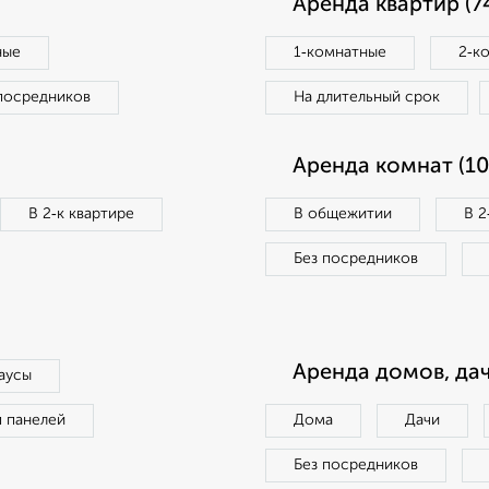
Аренда квартир (7
ные
1‑комнатные
2‑к
посредников
На длительный срок
Аренда комнат (10
В 2‑к квартире
В общежитии
В 2
Без посредников
Аренда домов, дач
аусы
п панелей
Дома
Дачи
Без посредников