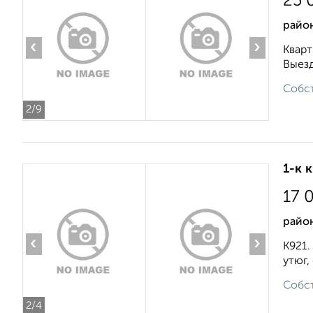
25 
район
‹
›
Кварт
Выезд
Собст
2
/9
1-к 
17 
район
‹
›
К921.
утюг,
Собст
2
/4