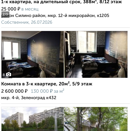
1-к квартира, на длительный срок, 388м², 8/12 этаж
₽
25 000
в месяц
2
/9
район Силино район, мкр. 12-й микрорайон, к1205
Собственник, 26.07.2026
8
Комната в 3-к квартире, 20м², 5/9 этаж
₽
₽
2 600 000
130 000
за м²
мкр. 4-й, Зеленоград к432