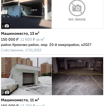
1
Машиноместо, 13 м²
₽
₽
150 000
11 600
за м²
район Крюково район, мкр. 20-й микрорайон, к2027
Собственник, 17.01.2022
2
Машиноместо, 11 м²
₽
₽