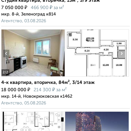
Студия квартира, вторичка, 15м², 5/9 этаж
₽
₽
7 050 000
466 900
за м²
мкр. 8-й, Зеленоград к814
Агентство, 03.08.2026
‹
›
2
/2
4-к квартира, вторичка, 84м², 3/14 этаж
₽
₽
18 000 000
214 300
за м²
мкр. 14-й, Новокрюковская к1462
Агентство, 05.08.2026