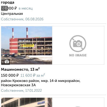
города
₽
20 000
в месяц
2
/4
Центральная
Собственник, 06.08.2026
1
Машиноместо, 13 м²
₽
₽
150 000
11 600
за м²
район Крюково район, мкр. 14-й микрорайон,
Новокрюковская 3А
Собственник, 17.01.2022