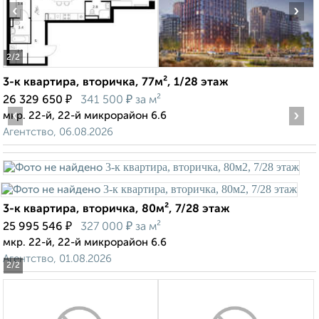
‹
›
2
/2
3-к квартира, вторичка, 77м², 1/28 этаж
₽
₽
26 329 650
341 500
за м²
‹
›
мкр. 22-й, 22-й микрорайон 6.6
Агентство, 06.08.2026
3-к квартира, вторичка, 80м², 7/28 этаж
₽
₽
25 995 546
327 000
за м²
мкр. 22-й, 22-й микрорайон 6.6
Агентство, 01.08.2026
2
/2