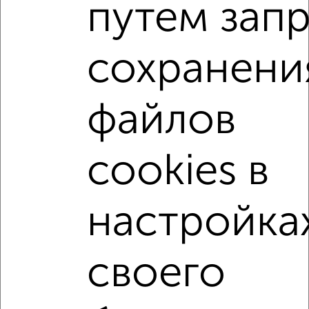
путем зап
2-к квартиры
Поиск по схожим параметрам:
сохранени
микрорайон 22-й
на улице ЖК Зелёный Парк
не первый этаж
не последний этаж
с балконом
файлов
с центральным отоплением
Вторичное жилье
в панельном доме
с раздельным санузлом
cookies в
площадью до 50 м²
С террасой
Рядом с парком
С паркингом
С большим балконом
настройка
В большом дворе
своего
↑ НАВЕРХ К МЕНЮ
Однокомнатные
Двухкомнатные
Трехкомнатные
4‑комнатные