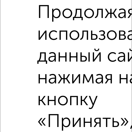
Продолжа
использов
данный са
Рядом, с меньшей ценой
нажимая н
Недалеко от ЖК Зелёный Парк 5.3 с ценой ниже
кнопку
‹
›
«Принять»,
2
/2