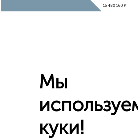
₽
15 480 160
₽
14 140 000
Средняя цена район
Это предложение
Средняя цена по городу
Похожие предложения рядом
Мы
2‑комнатные квартиры недалеко от ЖК Зелёный Парк 5.3
используе
куки!