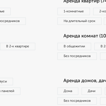
Аренда квартир (7
ные
1‑комнатные
2‑к
посредников
На длительный срок
Аренда комнат (10
В 2‑к квартире
В общежитии
В 2
Без посредников
Аренда домов, дач
аусы
п панелей
Дома
Дачи
Без посредников