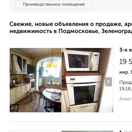
Производственное помещение
Свежие, новые объявления о продаже, а
недвижимость в Подмосковье, Зеленогра
3-к 
19 
мкр. 
‹
›
Прода
19,16
Агент
2
/2