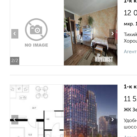
1-к 
12 
мкр. 
‹
›
Тихий
Хорош
Агент
2
/2
1-к 
11 
ЖК Зе
‹
›
Удобн
шоссе