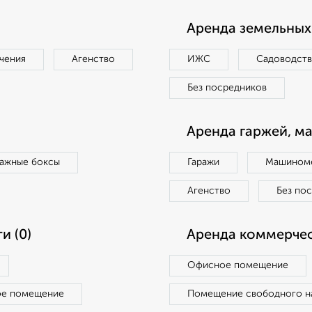
Аренда земельных 
чения
Агенство
ИЖС
Садоводст
Без посредников
Аренда гаржей, м
ражные боксы
Гаражи
Машиноме
Агенство
Без по
и (0)
Аренда коммерчес
Офисное помещение
ое помещение
Помещение свободного н