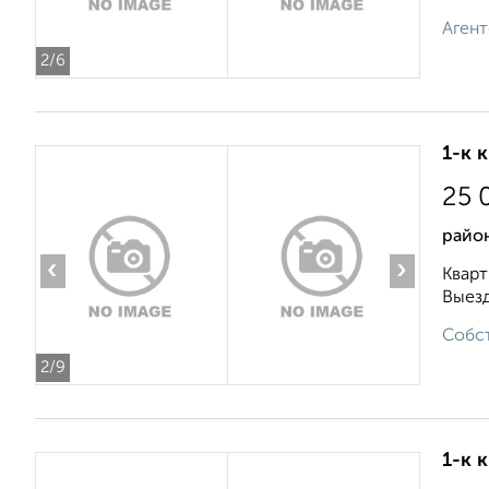
Агент
2
/6
1-к 
25 
район
‹
›
Кварт
Выезд
Собст
2
/9
1-к 