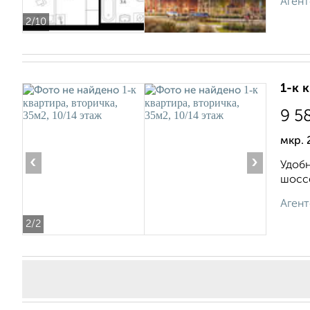
Агент
2
/10
1-к 
9 5
мкр. 
‹
›
Удобн
шоссе
Агент
2
/2