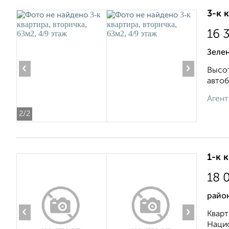
3-к 
16 
Зеле
‹
›
Высот
автоб
Агент
2
/2
1-к 
18 
район
‹
›
Кварт
Нацио