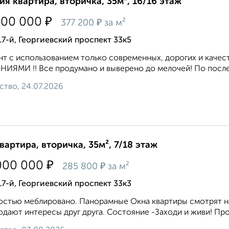
ия квартира, вторичка, 35м², 16/16 этаж
₽
200 000
₽
377 200
за м²
17-й, Георгиевский проспект 33к5
т с использованием только современных, дорогих и качес
ИЯМИ !! Все продумано и выверено до мелочей! По последн
ство, 24.07.2026
квартира, вторичка, 35м², 7/18 этаж
₽
000 000
₽
285 800
за м²
17-й, Георгиевский проспект 33к3
стью меблировано. Панорамные Окна квартиры смотрят на 
дают интересы друг друга. Состояние -Заходи и живи! Про 