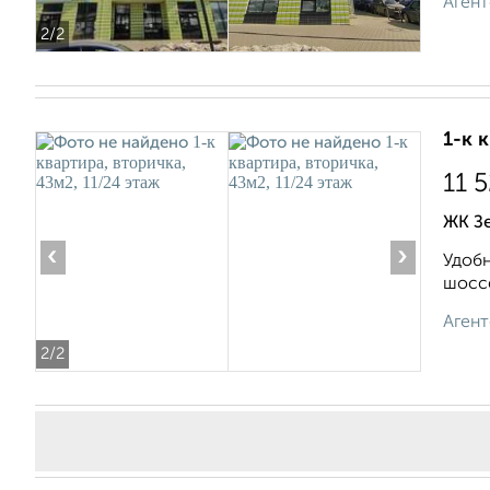
Агент
2
/2
1-к 
11 
ЖК Зе
‹
›
Удобн
шоссе
Агент
2
/2