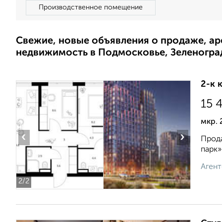
Производственное помещение
Свежие, новые объявления о продаже, а
недвижимость в Подмосковье, Зеленогра
2-к 
15 
мкр. 
‹
›
Прода
парк»
Агент
2
/2