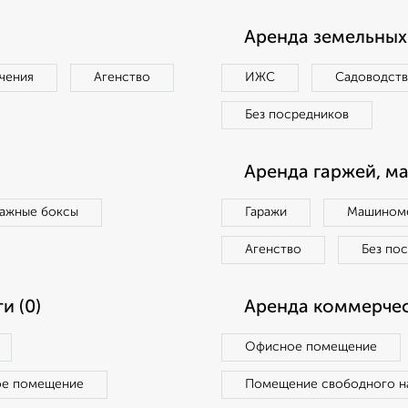
Аренда земельных 
чения
Агенство
ИЖС
Садоводст
Без посредников
Аренда гаржей, м
ражные боксы
Гаражи
Машиноме
Агенство
Без по
и (0)
Аренда коммерчес
Офисное помещение
ое помещение
Помещение свободного н