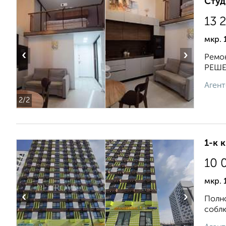
Студ
13 
мкр. 
‹
›
Ремон
РЕШЕН
Агент
2
/2
1-к 
10 
мкр. 
‹
›
Полно
соблю