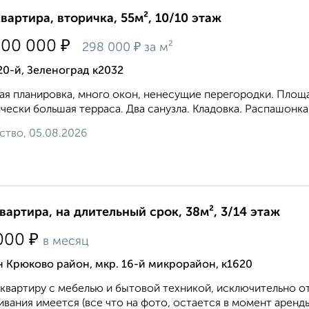
квартира, вторичка, 55м², 10/10 этаж
₽
300 000
₽
298 000
за м²
20-й, Зеленоград к2032
ая планировка, много окон, ненесущие перегородки. Площад
чески большая терраса. Два санузла. Кладовка. Распашонка, 
ство, 05.08.2026
квартира, на длительный срок, 38м², 3/14 этаж
₽
000
в месяц
 Крюково район, мкр. 16-й микрорайон, к1620
квартиру с мебелью и бытовой техникой, исключительно 
вания имеется (все что на фото, остается в момент аренды)