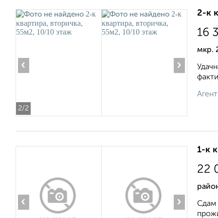
2-к 
16 
мкр. 
‹
›
Удачн
факти
Агент
2
/2
1-к 
22 
район
‹
›
Сдам 
прожи