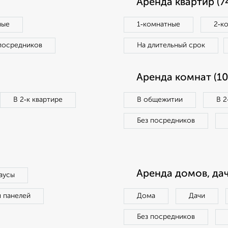
Аренда квартир (7
ные
1‑комнатные
2‑к
посредников
На длительный срок
Аренда комнат (10
В 2‑к квартире
В общежитии
В 2
Без посредников
Аренда домов, дач
аусы
п панелей
Дома
Дачи
Без посредников