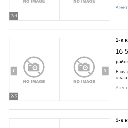
Агент
2
/4
1-к 
16 
райо
‹
›
В ква
к зас
Агент
2
/3
1-к 