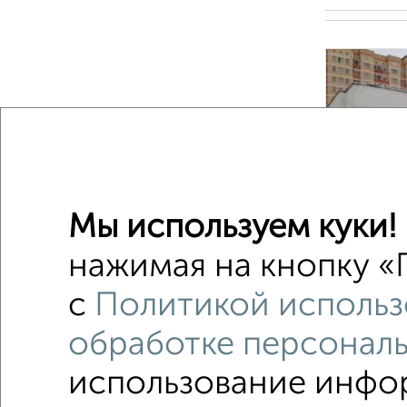
Мы используем куки!
2
нажимая на кнопку «П
с
Политикой использ
обработке персонал
1 / 1
использование инфор