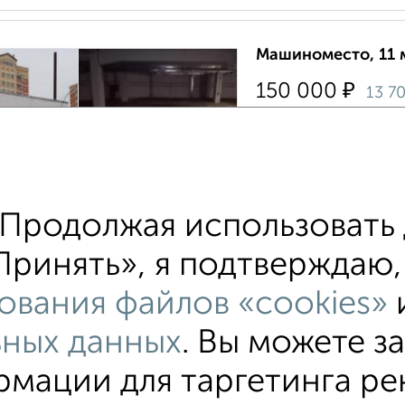
Машиноместо, 11 
₽
150 000
13 7
район Крюково район
Места в собственност
МФЦ. Есть места в ар
надземных паркингах в
Продолжая использовать 
Собственник, 18.01.2
ринять», я подтверждаю, 
ования файлов «cookies»
ьных данных
. Вы можете з
мации для таргетинга ре