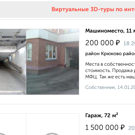
Виртуальные 3D-туры по ин
Машиноместо, 11 
₽
200 000
18 
район Крюково район
Места в собственност
стоимость. Продажа р
МФЦ. Так же есть маш
Собственник, 14.01.2
Гараж, 72 м²
₽
1 500 000
20