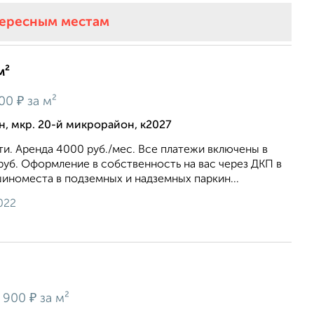
тересным местам
м²
₽
200
за м²
, мкр. 20-й микрорайон, к2027
и. Аренда 4000 руб./мес. Все платежи включены в
уб. Оформление в собственность на вас через ДКП в
иноместа в подземных и надземных паркин...
022
₽
 900
за м²