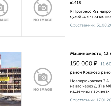
к1418
К Прогресс -92 напро
сухой .электричество.
Собственник, 31.08.
Машиноместо, 13 
₽
150 000
11 6
район Крюково район
Новокрюковская 3 А.
на вас через ДКП в М
надземных паркингах в
Собственник, 17.01.2