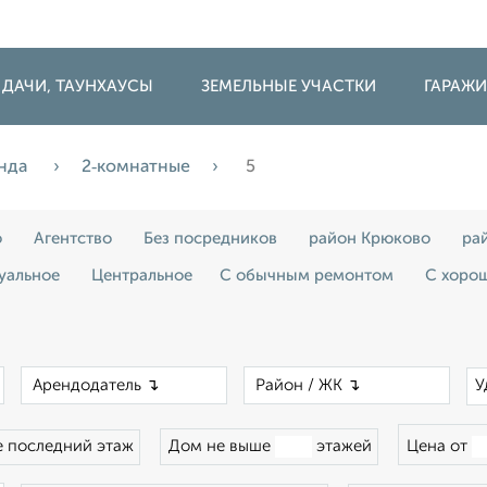
 ДАЧИ, ТАУНХАУСЫ
ЗЕМЕЛЬНЫЕ УЧАСТКИ
ГАРАЖ
нда
2‑комнатные
5
о
Агентство
Без посредников
район Крюково
ра
уальное
Центральное
С обычным ремонтом
С хоро
×
×
×
У
 последний этаж
Дом не выше
этажей
Цена от