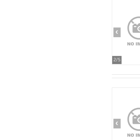
‹
2
/5
‹