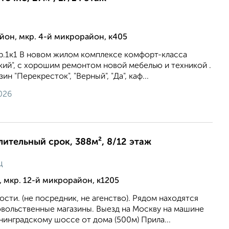
он, мкр. 4-й микрорайон, к405
пр.1к1 В новом жилом комплексе комфорт-класса
кий", с хорошим ремонтом новой мебелью и техникой .
н "Перекресток", "Верный", "Да", каф...
026
длительный срок, 388м², 8/12 этаж
ц
 мкр. 12-й микрорайон, к1205
ости. (не посредник, не агенство). Рядом находятся
овольственные магазины. Выезд на Москву на машине
нинградскому шоссе от дома (500м) Прила...