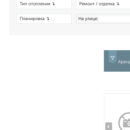
×
×
На улице:
Аренд
‹