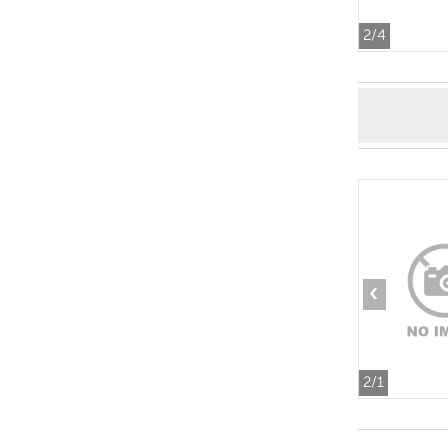
2
/4
‹
2
/1