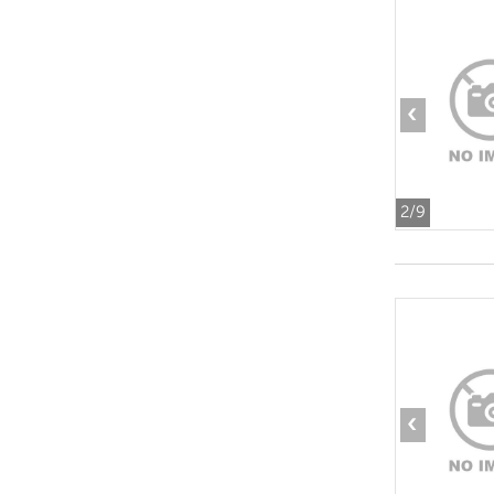
‹
2
/9
‹