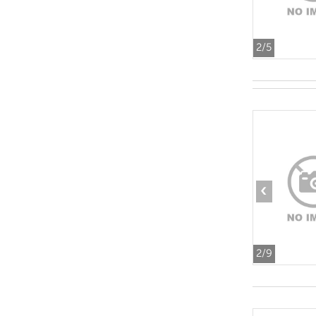
2
/5
‹
2
/9