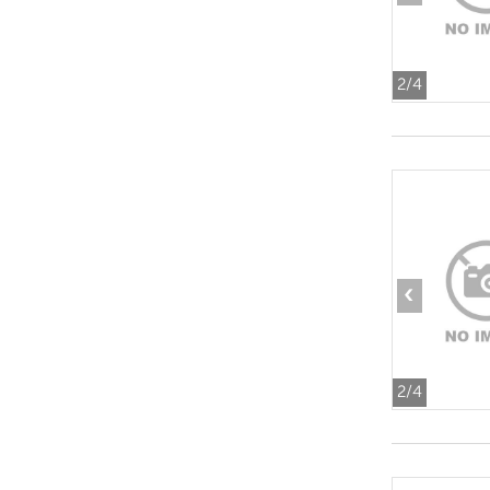
2
/4
‹
2
/4