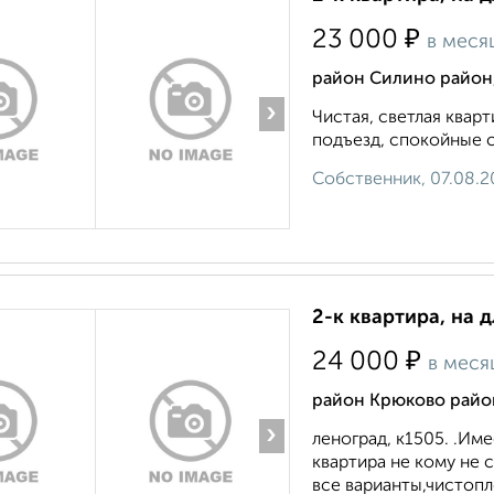
₽
23 000
в меся
район Силино район,
›
Чистая, светлая квар
подъезд, спокойные со
Собственник, 07.08.2
2-к квартира, на 
₽
24 000
в меся
район Крюково район
›
леноград, к1505. .Им
квартира не кому не
все варианты,чистопл