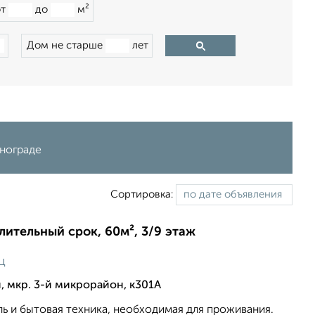
от
до
м²
Дом не старше
лет
енограде
Сортировка:
длительный срок, 60м², 3/9 этаж
ц
, мкр. 3-й микрорайон, к301А
ль и бытовая техника, необходимая для проживания.