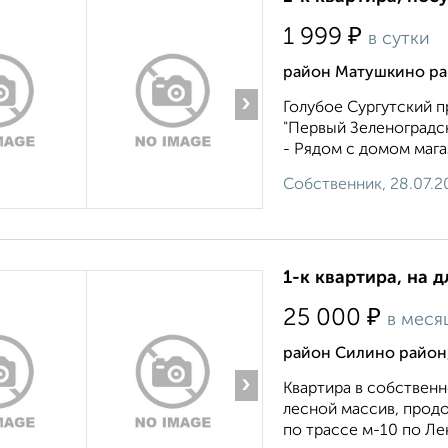
₽
1 999
в сутки
район Матушкино рай
›
Голубое Сургутский 
"Первый Зеленоградс
- Рядом с домом магази
Собственник, 28.07.2
1-к квартира, на 
₽
25 000
в меся
район Силино район,
›
Квартира в собственн
лесной массив, прод
по трассе м-10 по Ле