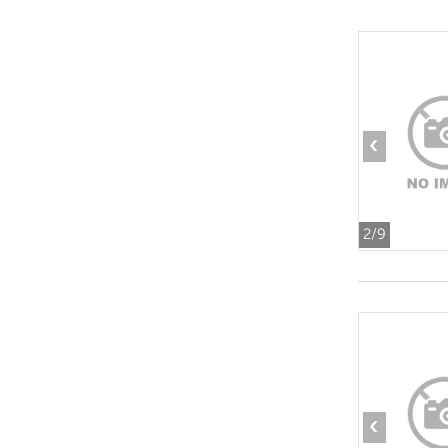
‹
2
/9
‹