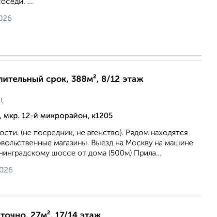
седи. ...
026
длительный срок, 388м², 8/12 этаж
ц
 мкр. 12-й микрорайон, к1205
ости. (не посредник, не агенство). Рядом находятся
овольственные магазины. Выезд на Москву на машине
нинградскому шоссе от дома (500м) Прила...
2026
точно, 27м², 17/14 этаж