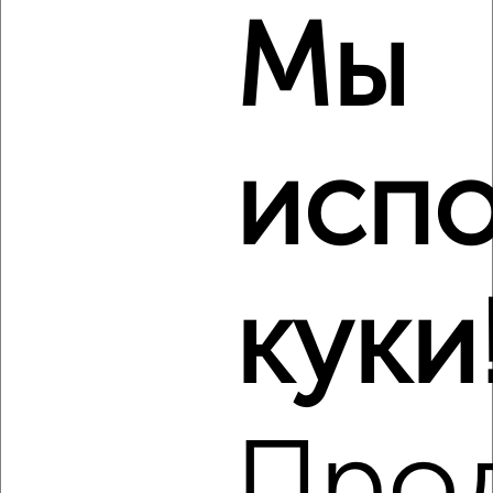
Мы
2
/6
1-к квартира, на длительный срок, 38м², 5/14 этаж
₽
20 000
в месяц
район Крюково район, мкр. 15-й микрорайон, к1537
испо
Агентство, 06.08.2026
Виртуальные 3D-туры по музеям и объектам
культуры
куки
‹
›
Про
2
/4