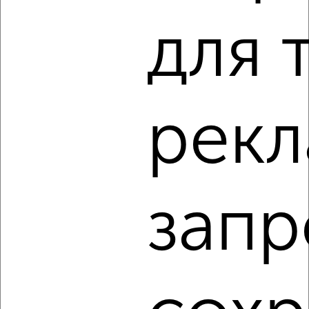
для 
‹
›
2
/9
1-к квартира, на длительный срок, 388м², 8/12 этаж
рекл
₽
25 000
в месяц
район Силино район, мкр. 12-й микрорайон, к1205
Собственник, 05.08.2026
запр
‹
›
2
/9
1-к квартира, на длительный срок, 388м², 8/12 этаж