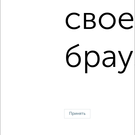
‹
›
свое
2
/9
1-к квартира, на длительный срок, 388м², 8/12 этаж
₽
25 000
в месяц
район Силино район, мкр. 12-й микрорайон, к1205
брау
Собственник, 05.08.2026
1 / 3
2
↑ НАВЕРХ К МЕНЮ
Однокомнатные
Двухкомнатные
3‑комнатные
Квартиры студии
Без посредников
На длительный срок
На сутки
Без мебели
Принять
Контакты
Политика конфиденциальности
Пользовательское соглашение
Зеленоград, корпус 709