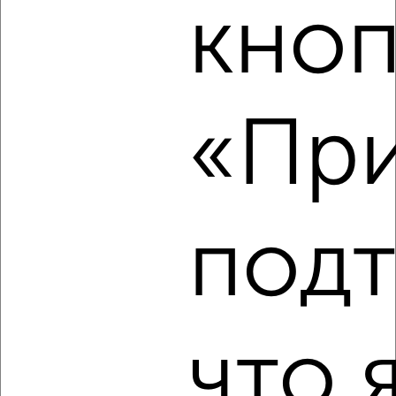
кноп
‹
›
2
/5
1-к квартира, на длительный срок, 32м², 2/5 этаж
«При
₽
17 000
в месяц
район Крюково район, мкр. 19-й микрорайон, Советская 2
Агентство, 06.08.2026
под
‹
›
2
/4
что 
1-к квартира, на длительный срок, 38м², 3/12 этаж
₽
20 000
в месяц