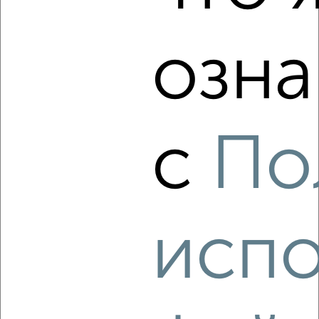
район Силино район, мкр. 10-й микрорайон, Панфиловский
проспект к1004
Агентство, 06.08.2026
озна
‹
›
с
По
2
/5
1-к квартира, на длительный срок, 38м², 3/14 этаж
₽
17 000
в месяц
район Старое Крюково район, мкр. 8-й микрорайон, к840
испо
Агентство, 06.08.2026
‹
›