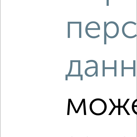
пер
‹
›
2
/9
дан
1-к квартира, на длительный срок, 388м², 8/12 этаж
₽
25 000
в месяц
район Силино район, мкр. 12-й микрорайон, к1205
Собственник, 05.08.2026
мож
‹
›