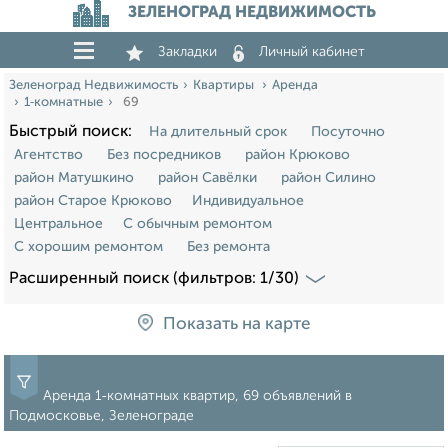
ЗЕЛЕНОГРАД НЕДВИЖИМОСТЬ
Закладки
Личный кабинет
Зеленоград Недвижимость
Квартиры
Аренда
1‑комнатные
69
Быстрый поиск:
На длительный срок
Посуточно
Агентство
Без посредников
район Крюково
район Матушкино
район Савёлки
район Силино
район Старое Крюково
Индивидуальное
Центральное
С обычным ремонтом
С хорошим ремонтом
Без ремонта
Расширенный поиск (фильтров: 1/30)
Показать на карте
Аренда 1‑комнатных квартир, 69 объявлений в
Подмосковье, Зеленограде