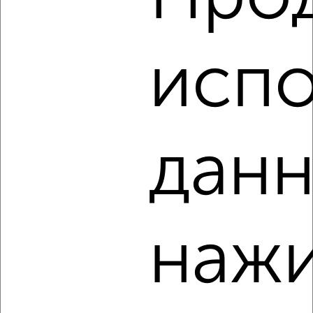
1-к квартира, на длительный срок, 38м², 3/14 этаж
₽
18 000
в месяц
район Старое Крюково район, мкр. 8-й микрорайон, к839
испо
Агентство, 06.08.2026
‹
›
данн
2
/3
1-к квартира, на длительный срок, 39м², 4/12 этаж
₽
18 000
в месяц
нажи
район Силино район, мкр. 12-й микрорайон, к1206
Агентство, 06.08.2026