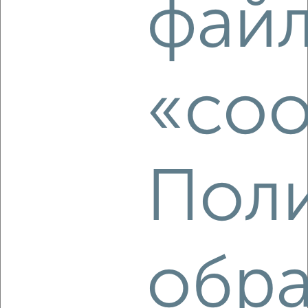
фай
2
/1
1-к квартира, на длительный срок, 36м², 2/9 этаж
₽
16 500
в месяц
«coo
район Савёлки район, мкр. 5-й микрорайон, к517
Агентство, 05.08.2026
Поли
‹
›
2
/1
обра
1-к квартира, на длительный срок, 40м², 2/9 этаж
₽
16 500
в месяц
район Савёлки район, мкр. 3-й микрорайон, к333
Агентство, 05.08.2026