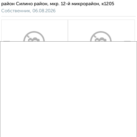
район Силино район, мкр. 12-й микрорайон, к1205
Собственник, 06.08.2026
‹
›
2
/7
1-к квартира, посуточно, 37м², 15/17 этаж
₽
2 000
в сутки
район Крюково район, мкр. 15-й микрорайон, к1512
Собственник, 06.08.2026
‹
›