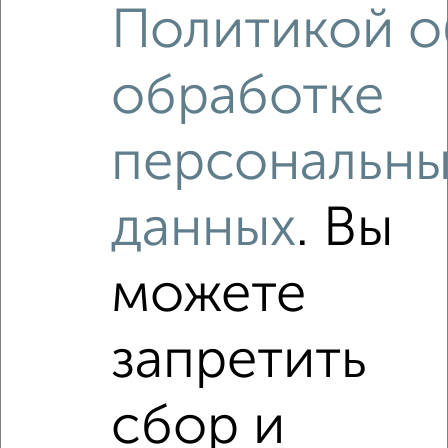
Политикой о
‹
›
обработке
2
/4
персональны
1-к квартира, на длительный срок, 38м², 3/12 этаж
₽
20 000
в месяц
данных
. Вы
район Силино район, мкр. 10-й микрорайон, Панфиловский
проспект к1004
Агентство, 04.08.2026
можете
Виртуальные 3D-туры по интересным
местам
запретить
сбор и