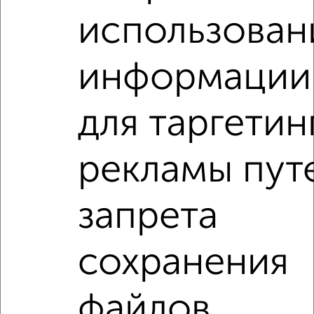
‹
›
использован
2
/4
информации
1-к квартира, на длительный срок, 38м², 6/9 этаж
₽
19 500
в месяц
район Матушкино район, мкр. 4-й микрорайон, к446
для таргетин
Собственник, 04.08.2026
рекламы пут
1-к квартиры
Поиск по схожим параметрам:
запрета
район Силино район
микрорайон 12-й микрорайон
без посредников
С холодильником
С мебелью
сохранения
Со стиральной машиной
С телевизором
С интернетом
Можно с ребенком
файлов