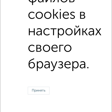
Можно с животными
не первый этаж
cookies в
не последний этаж
с балконом
c большой кухней
с центральным отоплением
Цена до 25 000 в мес.
настройках
Брежневка
Большие квартиры
своего
↑ НАВЕРХ К МЕНЮ
Однокомнатные
Двухкомнатные
3‑комнатные
Квартиры студии
браузера.
Без посредников
На длительный срок
На сутки
Без мебели
Контакты
Политика конфиденциальности
Пользовательское соглашение
Зеленоград, корпус 709
© 2015–2026
Сайт-доска объявлений недвижимости
О проекте
Принять
Реклама на портале
Новости
Статьи
Блог
Риэлторы
Агентства
Застройщики
Ипотечный калькулятор
Консультации по недвижимости
Разместить объявление
Скачать приложение
Соцсети (vk.com | t.me | dzen.ru)