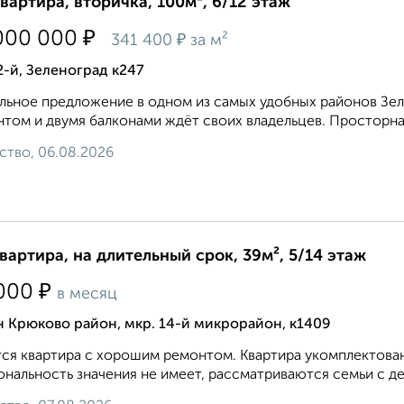
квартира, вторичка, 100м², 6/12 этаж
₽
000 000
₽
341 400
за м²
2-й, Зеленоград к247
льное предложение в одном из самых удобных районов Зеле
том и двумя балконами ждёт своих владельцев. Просторная
ство, 06.08.2026
квартира, на длительный срок, 39м², 5/14 этаж
₽
000
в месяц
 Крюково район, мкр. 14-й микрорайон, к1409
ся квартира с хорошим ремонтом. Квартира укомплектова
нальность значения не имеет, рассматриваются семьи с д