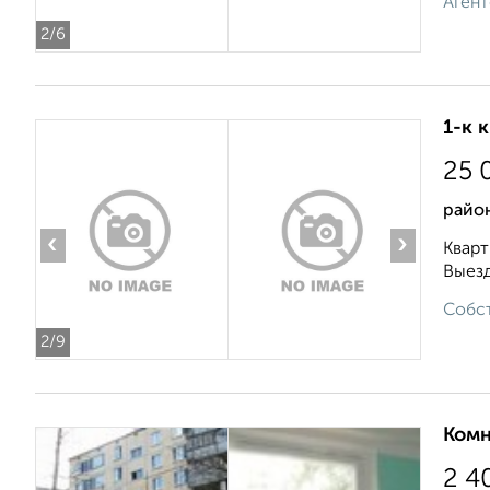
Агент
2
/6
1-к 
25 
район
‹
›
Кварт
Выезд
Собст
2
/9
Комн
2 4