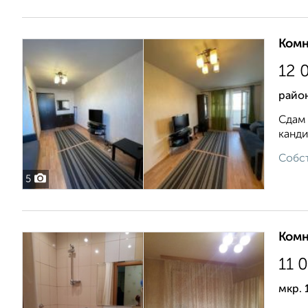
Комн
12 
район
Сдам 
канди
Собст
5
Комн
11 
мкр. 