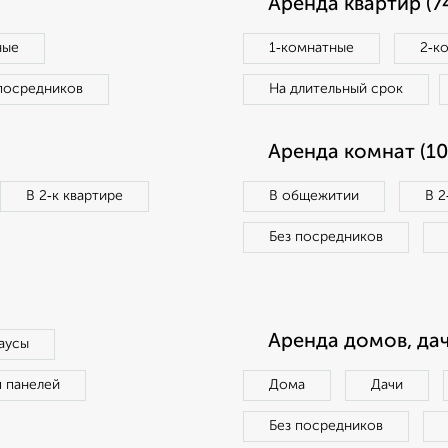
Аренда квартир (7
ные
1‑комнатные
2‑к
посредников
На длительный срок
Аренда комнат (10
В 2‑к квартире
В общежитии
В 2
Без посредников
Аренда домов, дач
аусы
п панелей
Дома
Дачи
Без посредников