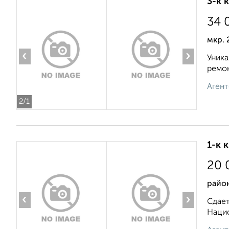
3-к 
34 
мкр. 
‹
›
Уника
ремон
Агент
2
/1
1-к 
20 
район
‹
›
Сдает
Нацио