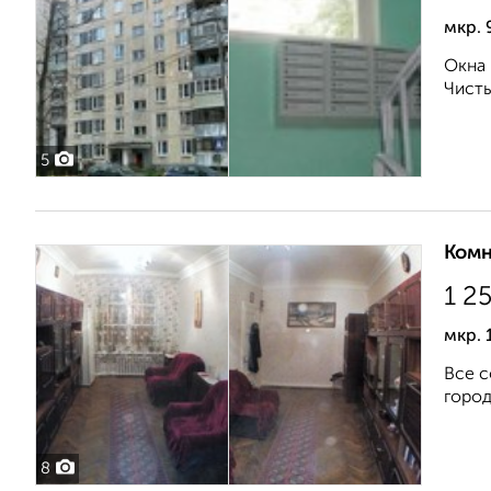
мкр. 
Окна 
Чисты
5
Комн
1 2
мкр. 
Все с
город
8