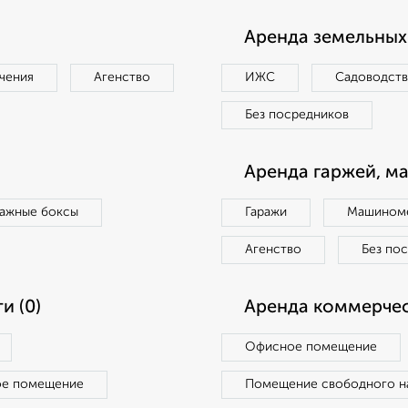
Аренда земельных 
чения
Агенство
ИЖС
Садоводст
Без посредников
Аренда гаржей, м
ражные боксы
Гаражи
Машиноме
Агенство
Без по
и (0)
Аренда коммерчес
Офисное помещение
ое помещение
Помещение свободного н