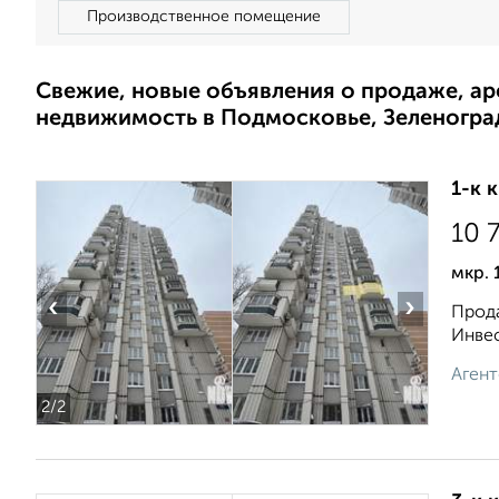
Производственное помещение
Свежие, новые объявления о продаже, а
недвижимость в Подмосковье, Зеленогра
1-к 
10 
мкр. 
‹
›
Прода
Инвес
Агент
2
/2