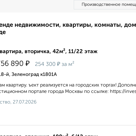
Производственное помещ
ренде недвижимости, квартиры, комнаты, до
де
квартира, вторичка, 42м², 11/22 этаж
₽
756 890
₽
254 300
за м²
18-й, Зеленоград к1801А
м квартиру. ъект реализуется на городских торгах! Допо
тиционном портале города Москвы по ссылке: https://inve
ство, 27.07.2026