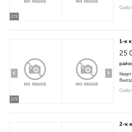
Собст
2
/9
1-к 
25 
район
‹
›
Кварт
Выезд
Собст
2
/9
2-к 