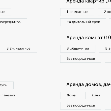
Аренда квартир (7
ные
1‑комнатные
2‑к
посредников
На длительный срок
Аренда комнат (10
В 2‑к квартире
В общежитии
В 2
Без посредников
Аренда домов, дач
аусы
п панелей
Дома
Дачи
Без посредников