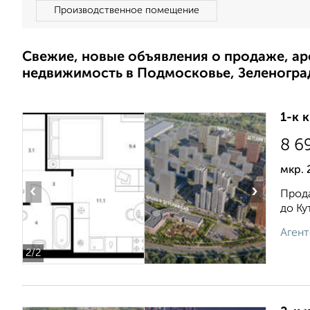
Производственное помещение
Свежие, новые объявления о продаже, а
недвижимость в Подмосковье, Зеленогра
1-к 
8 6
мкр. 
‹
›
Прода
до Ку
Агент
2
/2