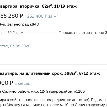
квартира, вторичка, 62м², 11/19 этаж
₽
455 280
₽
232 400
за м²
8-й, Зеленоград к848
 кв., 62,2 кв.м -------------------- Продажа квартира, город 
ство, 03.08.2026
квартира, на длительный срок, 388м², 8/12 этаж
₽
000
в месяц
 Силино район, мкр. 12-й микрорайон, к1205
ира в собственности. (не посредник, не агенство). Рядом 
 на Москву на машине по трассе м-10 по Ленинградскому ш