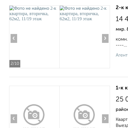
2-к 
14 
мкр. 
‹
›
комн.
----...
Агент
2
/10
1-к 
25 
район
‹
›
Кварт
Выезд