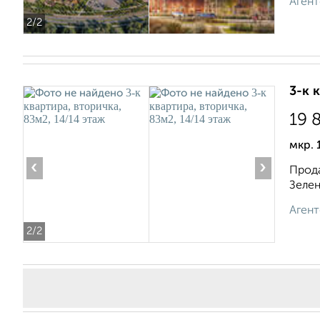
Агент
2
/2
3-к 
19 
мкр. 
‹
›
Прода
Зелен
Агент
2
/2