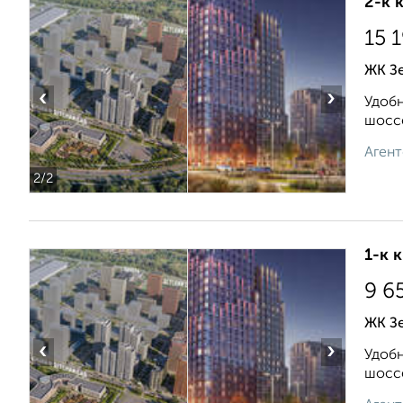
2-к 
15 
ЖК Зе
‹
›
Удобн
шоссе
Агент
2
/2
1-к 
9 6
ЖК Зе
‹
›
Удобн
шоссе