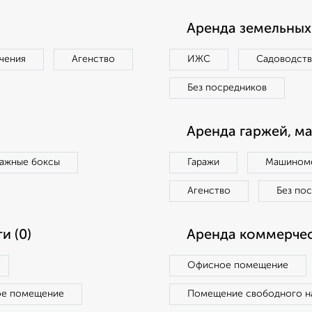
Аренда земельных 
чения
Агенство
ИЖС
Садоводст
Без посредников
Аренда гаржей, м
ражные боксы
Гаражи
Машиноме
Агенство
Без по
и (0)
Аренда коммерчес
Офисное помещение
ое помещение
Помещение свободного н