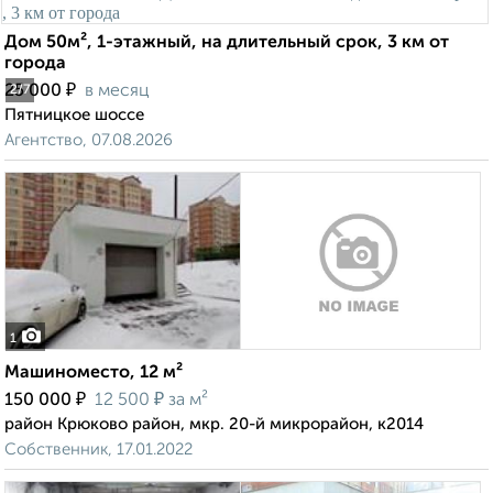
Дом 50м², 1-этажный, на длительный срок, 3 км от
города
₽
25 000
в месяц
2
/7
Пятницкое шоссе
Агентство, 07.08.2026
1
Машиноместо, 12 м²
₽
₽
150 000
12 500
за м²
район Крюково район, мкр. 20-й микрорайон, к2014
Собственник, 17.01.2022