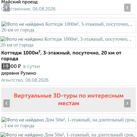
Майский проезд
‹
›
Собственник, 06.08.2026
Коттедж 1000м², 3-этажный, посуточно, 20 км от
города
₽
15 000
в сутки
2
/8
деревня Рузино
Агентство, 06.08.2026
Виртуальные 3D-туры по интересным
‹
›
местам