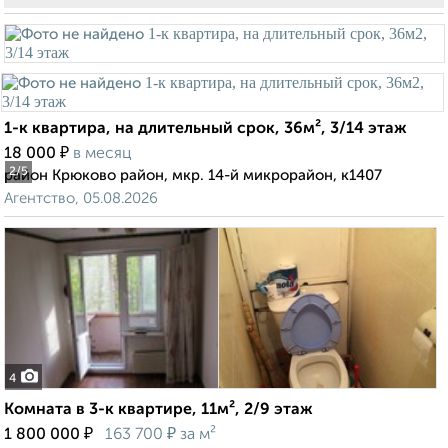
1-к квартира, на длительный срок, 36м², 3/14 этаж
₽
18 000
в месяц
2
/5
район Крюково район, мкр. 14-й микрорайон, к1407
Агентство, 05.08.2026
4
Комната в 3-к квартире, 11м², 2/9 этаж
₽
₽
1 800 000
163 700
за м²