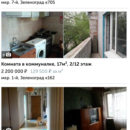
мкр. 7-й, Зеленоград к705
8
Комната в коммуналке, 17м², 2/12 этаж
₽
₽
2 200 000
129 500
за м²
мкр. 1-й, Зеленоград к162