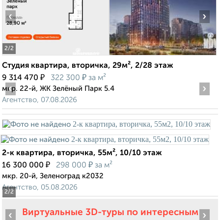
‹
›
2
/2
Студия квартира, вторичка, 29м², 2/28 этаж
₽
₽
9 314 470
322 300
за м²
‹
›
мкр. 22-й, ЖК Зелёный Парк 5.4
Агентство, 07.08.2026
2-к квартира, вторичка, 55м², 10/10 этаж
₽
₽
16 300 000
298 000
за м²
мкр. 20-й, Зеленоград к2032
Агентство, 05.08.2026
2
/2
Виртуальные 3D-туры по интересным
‹
›