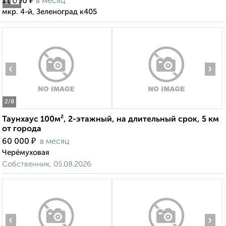
₽
11 000
в месяц
3
мкр. 4-й, Зеленоград к405
‹
›
2
/8
Таунхаус 100м², 2-этажный, на длительный срок, 5 км
от города
₽
60 000
в месяц
Черёмуховая
Собственник, 05.08.2026
‹
›