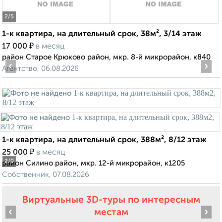
2
/5
1-к квартира, на длительный срок, 38м², 3/14 этаж
₽
17 000
в месяц
район Старое Крюково район, мкр. 8-й микрорайон, к840
‹
›
Агентство, 06.08.2026
1-к квартира, на длительный срок, 388м², 8/12 этаж
₽
25 000
в месяц
2
/9
район Силино район, мкр. 12-й микрорайон, к1205
Собственник, 07.08.2026
Виртуальные 3D-туры по интересным
‹
›
местам