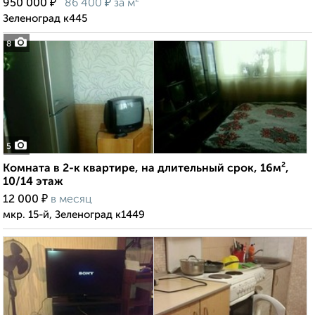
₽
₽
950 000
86 400
за м²
Зеленоград к445
8
5
Комната в 2-к квартире, на длительный срок, 16м²,
10/14 этаж
₽
12 000
в месяц
мкр. 15-й, Зеленоград к1449