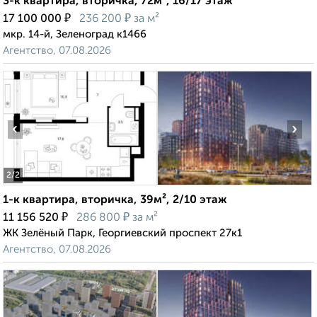
3-к квартира, вторичка, 72м², 16/17 этаж
₽
₽
17 100 000
236 200
за м²
мкр. 14-й, Зеленоград к1466
Агентство, 07.08.2026
‹
›
2
/2
1-к квартира, вторичка, 39м², 2/10 этаж
₽
₽
11 156 520
286 800
за м²
ЖК Зелёный Парк, Георгиевский проспект 27к1
Агентство, 07.08.2026