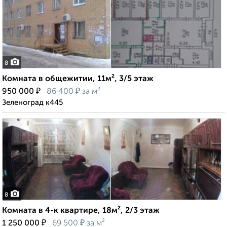
8
Комната в общежитии, 11м², 3/5 этаж
₽
₽
950 000
86 400
за м²
Зеленоград к445
8
Комната в 4-к квартире, 18м², 2/3 этаж
₽
₽
1 250 000
69 500
за м²