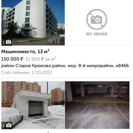
1
Машиноместо, 13 м²
₽
₽
150 000
11 600
за м²
район Старое Крюково район, мкр. 8-й микрорайон, к846Б
Собственник, 17.01.2022
2