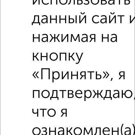
использовать
Агентство, 08.08.2026
данный сайт 
нажимая на
‹
›
кнопку
2
/4
1-к квартира, на длительный срок, 38м², 3/5 этаж
«Принять», я
₽
18 500
в месяц
район Старое Крюково район, мкр. 9-й микрорайон, к926
подтверждаю
Собственник, 08.08.2026
что я
‹
›
ознакомлен(а