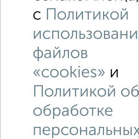
2
/3
с
Политикой
1-к квартира, на длительный срок, 34м², 4/17 этаж
₽
20 000
в месяц
использовани
район Крюково район, мкр. 14-й микрорайон, к1454
Собственник, 08.08.2026
файлов
«cookies»
и
‹
›
Политикой о
2
/8
обработке
1-к квартира, на длительный срок, 38м², 4/9 этаж
₽
17 000
в месяц
район Старое Крюково район, мкр. 8-й микрорайон, к810
персональны
Агентство, 07.08.2026