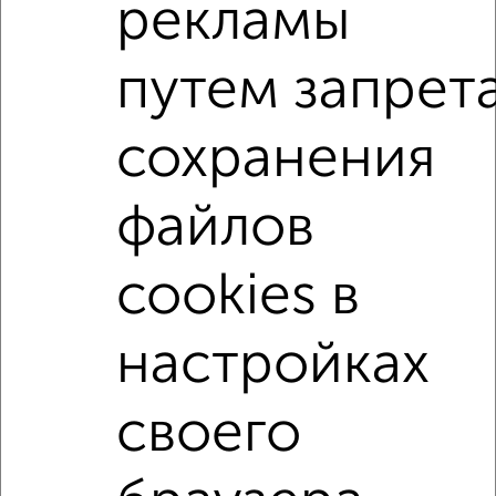
рекламы
Поиск по схожим параметрам:
район Крюково район
микрорайон 19-й микрорайон
путем запрет
на улице Крупской
без посредников
С холодильником
С мебелью
сохранения
Со стиральной машиной
С телевизором
файлов
не первый этаж
не последний этаж
в малоэтажном доме
с балконом
cookies в
с центральным отоплением
Цена до 25 000 в мес.
площадью до 40 м²
Брежневка
настройках
↑ НАВЕРХ К МЕНЮ
своего
Однокомнатные
Двухкомнатные
3‑комнатные
Квартиры студии
Без посредников
На длительный срок
На сутки
Без мебели