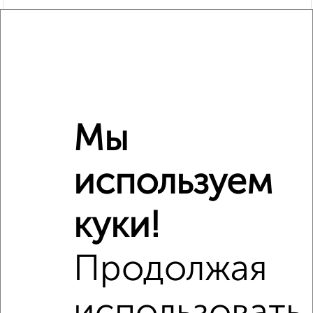
Рядом, с меньшей ценой
Недалеко от Крупской 6 с ценой ниже
Мы
используем
‹
›
куки!
2
/5
Продолжая
1-к квартира, на длительный срок, 38м², 3/14 этаж
₽
17 000
в месяц
район Старое Крюково район, мкр. 8-й микрорайон, к840