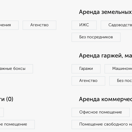
Аренда земельных 
чения
Агенство
ИЖС
Садоводст
Без посредников
Аренда гаржей, м
ражные боксы
Гаражи
Машиноме
Агенство
Без по
и (0)
Аренда коммерчес
Офисное помещение
ое помещение
Помещение свободного н