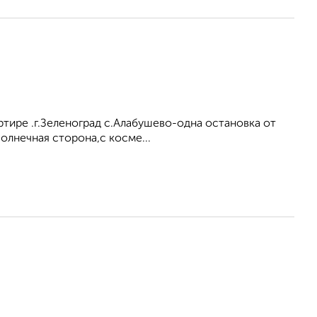
артире .г.Зеленоград с.Алабушево-одна остановка от
олнечная сторона,с косме...