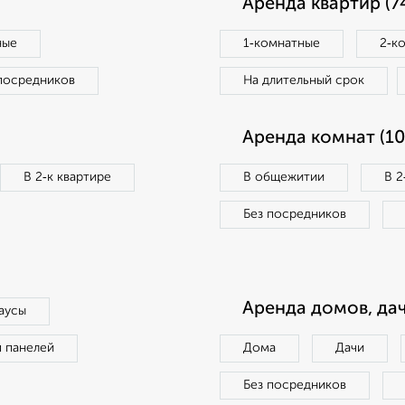
Аренда квартир (7
ные
1‑комнатные
2‑к
посредников
На длительный срок
Аренда комнат (10
В 2‑к квартире
В общежитии
В 2
Без посредников
Аренда домов, дач
аусы
п панелей
Дома
Дачи
Без посредников