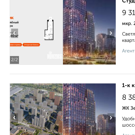
Студ
9 3
мкр. 
‹
›
Светл
кварт
Агент
2
/2
1-к 
8 3
ЖК Зе
‹
›
Удобн
шоссе