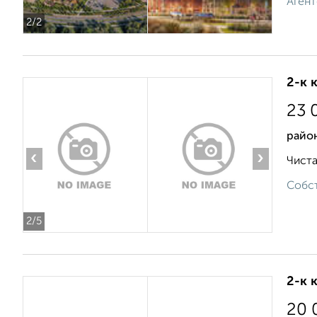
Агент
2
/2
2-к 
23 
район
‹
›
Чиста
Собст
2
/5
2-к 
20 