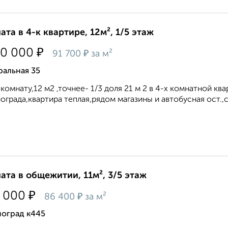
ата в 4-к квартире, 12м², 1/5 этаж
₽
00 000
₽
91 700
за м²
ральная 35
комнату,12 м2 ,точнее- 1/3 доля 21 м 2 в 4-х комнатной кв
ограда,квартира теплая,рядом магазины и автобусная ост.,с
ата в общежитии, 11м², 3/5 этаж
₽
 000
₽
86 400
за м²
ноград к445