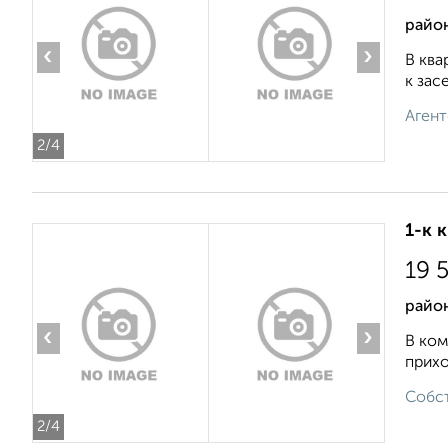
район
‹
›
В ква
к зас
Агент
2
/4
1-к 
19 
райо
‹
›
В ком
прихо
Собст
2
/4