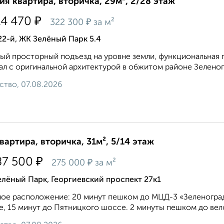
ия квартира, вторичка, 29м², 2/28 этаж
₽
14 470
₽
322 300
за м²
22-й, ЖК Зелёный Парк 5.4
ый просторный подъезд на уровне земли, функциональная п
ал с оригинальной архитектурой в обжитом районе Зеленог
ство, 07.08.2026
квартира, вторичка, 31м², 5/14 этаж
₽
87 500
₽
275 000
за м²
лёный Парк, Георгиевский проспект 27к1
ое расположение: 20 минут пешком до МЦД-3 «Зеленоград
, 15 минут до Пятницкого шоссе. 2 минуты пешком до вело