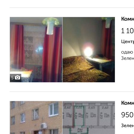
Комн
1 1
Цент
одаю 
Зелен
5
Комн
950
Зеле