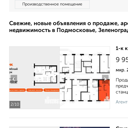
Производственное помещение
Свежие, новые объявления о продаже, а
недвижимость в Подмосковье, Зеленогра
1-к 
9 9
мкр. 
‹
›
Прода
предч
станц
Агент
2
/10