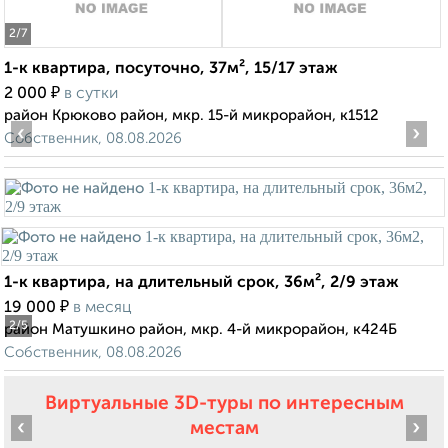
2
/7
1-к квартира, посуточно, 37м², 15/17 этаж
₽
2 000
в сутки
район Крюково район, мкр. 15-й микрорайон, к1512
‹
›
Собственник, 08.08.2026
1-к квартира, на длительный срок, 36м², 2/9 этаж
₽
19 000
в месяц
2
/5
район Матушкино район, мкр. 4-й микрорайон, к424Б
Собственник, 08.08.2026
Виртуальные 3D-туры по интересным
‹
›
местам