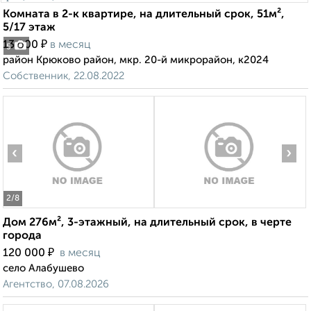
Комната в 2-к квартире, на длительный срок, 51м²,
5/17 этаж
₽
13 000
в месяц
5
район Крюково район, мкр. 20-й микрорайон, к2024
Собственник, 22.08.2022
‹
›
2
/8
Дом 276м², 3-этажный, на длительный срок, в черте
города
₽
120 000
в месяц
село Алабушево
Агентство, 07.08.2026