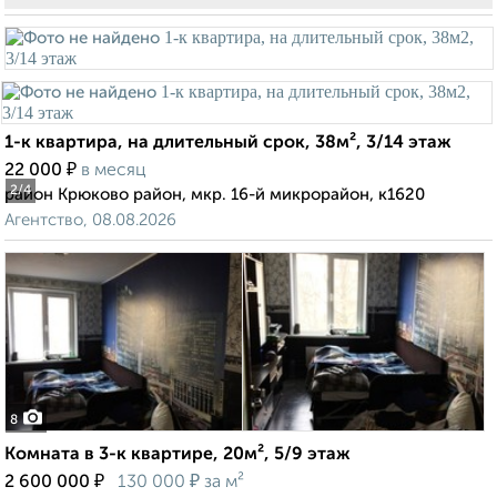
1-к квартира, на длительный срок, 38м², 3/14 этаж
₽
22 000
в месяц
2
/4
район Крюково район, мкр. 16-й микрорайон, к1620
Агентство, 08.08.2026
8
Комната в 3-к квартире, 20м², 5/9 этаж
₽
₽
2 600 000
130 000
за м²