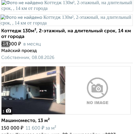
Коттедж 130м², 2-этажный, на длительный срок, 14 км
от города
₽
85 000
в месяц
2
/8
Майский проезд
Собственник, 08.08.2026
1
Машиноместо, 13 м²
₽
₽
150 000
11 600
за м²