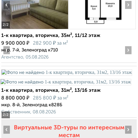
‹
›
2
/2
1-к квартира, вторичка, 35м², 11/12 этаж
₽
₽
9 900 000
282 900
за м²
‹
›
мкр. 7-й, Зеленоград к710
Агентство, 05.08.2026
1-к квартира, вторичка, 31м², 13/16 этаж
₽
₽
8 800 000
285 800
за м²
мкр. 8-й, Зеленоград к828Б
Собственник, 08.08.2026
2
/2
Виртуальные 3D-туры по интересным
‹
›
местам