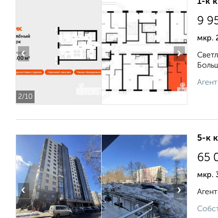
1-к 
9 9
мкр. 
‹
›
Светл
Больш
Агент
2
/10
5-к 
65 
мкр. 
‹
›
Агент
Собст