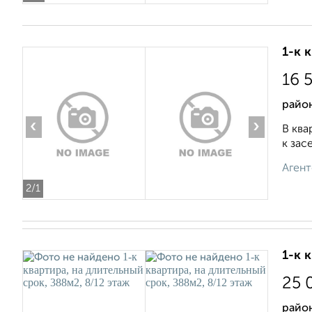
1-к 
16 
район
‹
›
В ква
к зас
Агент
2
/1
1-к 
25 
район