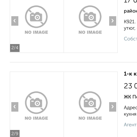
17 
район
‹
›
К921.
утюг,
Собст
2
/4
1-к 
23 
ЖК П
‹
›
Адрес
кухня
Агент
2
/9