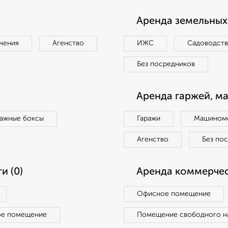
Аренда земельных 
чения
Агенство
ИЖС
Садоводст
Без посредников
Аренда гаржей, м
ражные боксы
Гаражи
Машиноме
Агенство
Без по
и (0)
Аренда коммерчес
Офисное помещение
ое помещение
Помещение свободного н