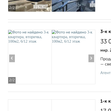
2
/2
3-к 
33 
мкр. 
‹
›
Прода
— све
Агент
2
/2
1-к 