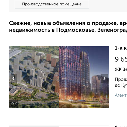
Производственное помещение
Свежие, новые объявления о продаже, а
недвижимость в Подмосковье, Зеленогра
1-к 
9 6
ЖК Зе
‹
›
Прода
до Ку
Агент
2
/2