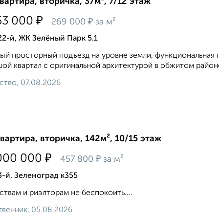
квартира, вторичка, 37м², 7/12 этаж
₽
53 000
₽
269 000
за м²
22-й, ЖК Зелёный Парк 5.1
ый просторный подъезд на уровне земли, функциональная п
ой квартал с оригинальной архитектурой в обжитом районе 
ство, 07.08.2026
квартира, вторичка, 142м², 10/15 этаж
₽
000 000
₽
457 800
за м²
3-й, Зеленоград к355
ствам и риэлторам не беспокоить....
венник, 05.08.2026