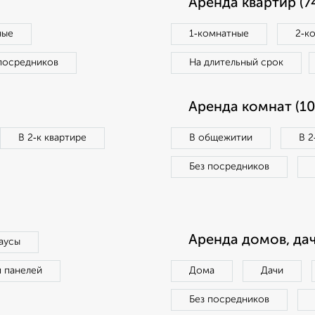
Аренда квартир (7
ные
1‑комнатные
2‑к
посредников
На длительный срок
Аренда комнат (10
В 2‑к квартире
В общежитии
В 2
Без посредников
Аренда домов, дач
аусы
п панелей
Дома
Дачи
Без посредников