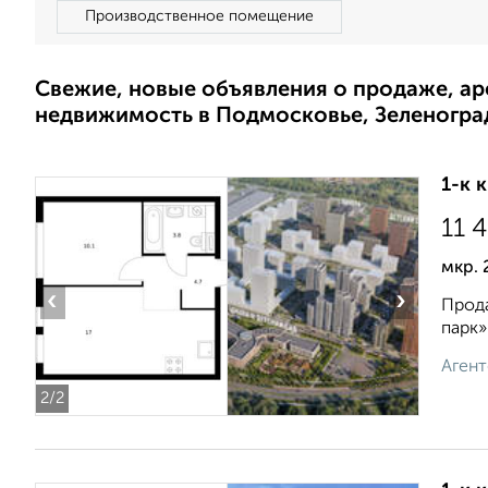
Производственное помещение
Свежие, новые объявления о продаже, а
недвижимость в Подмосковье, Зеленогра
1-к 
11 
мкр. 
‹
›
Прода
парк»
Агент
2
/2