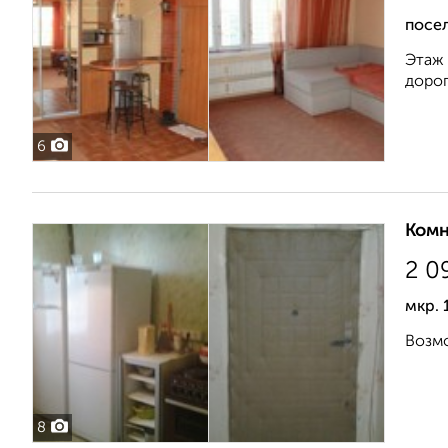
посел
Этаж 
дорог
6
Комн
2 0
мкр. 
Возмо
8