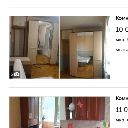
Комн
10 
мкр. 
мната
5
Комн
11 
мкр. 