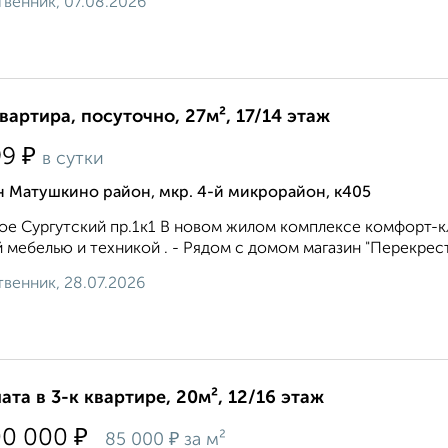
венник, 07.08.2026
квартира, посуточно, 27м², 17/14 этаж
₽
99
в сутки
н Матушкино район, мкр. 4-й микрорайон, к405
ое Сургутский пр.1к1 В новом жилом комплексе комфорт-к
 мебелью и техникой . - Рядом с домом магазин "Перекресток"
венник, 28.07.2026
ата в 3-к квартире, 20м², 12/16 этаж
₽
00 000
₽
85 000
за м²