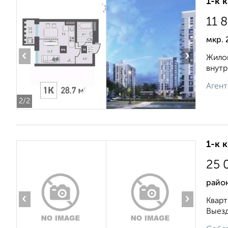
1-к 
11 
мкр. 
‹
›
Жилой
внутр
Агент
2
/2
1-к 
25 
район
‹
›
Кварт
Выезд