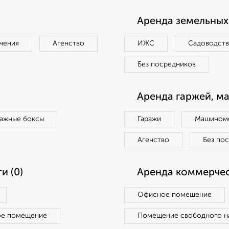
Аренда земельных 
чения
Агенство
ИЖС
Садоводст
Без посредников
Аренда гаржей, м
ражные боксы
Гаражи
Машиноме
Агенство
Без по
и (0)
Аренда коммерчес
Офисное помещение
ое помещение
Помещение свободного н