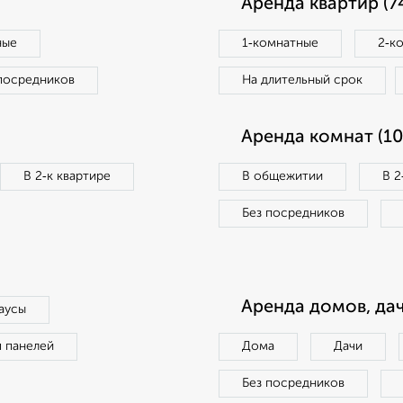
Аренда квартир (7
ные
1‑комнатные
2‑к
посредников
На длительный срок
Аренда комнат (10
В 2‑к квартире
В общежитии
В 2
Без посредников
Аренда домов, дач
аусы
п панелей
Дома
Дачи
Без посредников