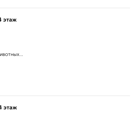
4 этаж
ивотных...
4 этаж