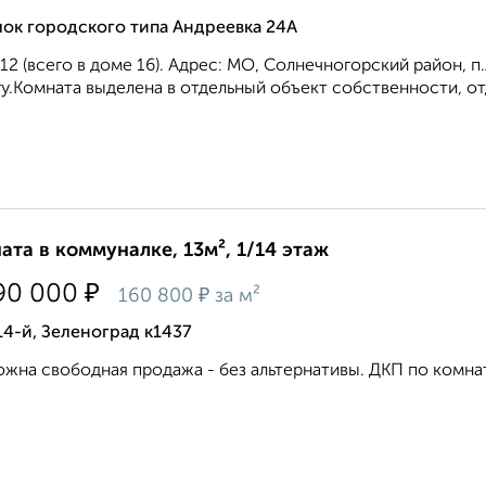
ок городского типа Андреевка 24А
12 (всего в доме 16). Адрес: МО, Солнечногорский район, п.
у.Комната выделена в отдельный объект собственности, отд
ата в коммуналке, 13м², 1/14 этаж
₽
90 000
₽
160 800
за м²
14-й, Зеленоград к1437
жна свободная продажа - без альтернативы. ДКП по комнат