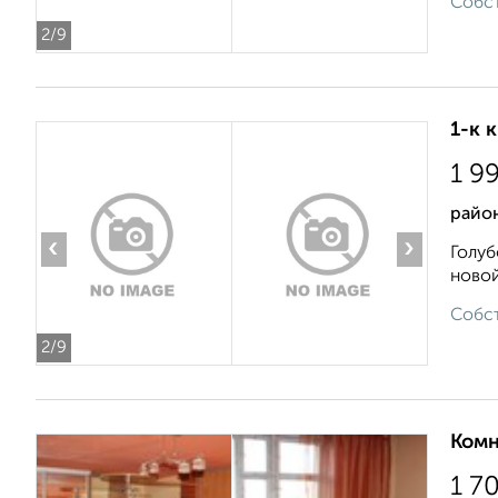
Собст
2
/9
1-к 
1 9
райо
‹
›
Голуб
новой
Собст
2
/9
Комн
1 7