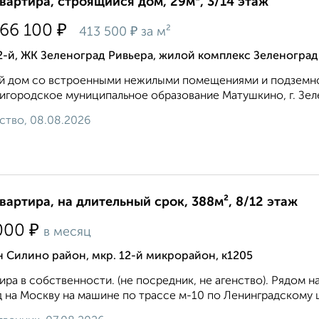
квартира, строящийся дом, 29м², 3/14 этаж
₽
866 100
₽
413 500
за м²
2-й, ЖК Зеленоград Ривьера, жилой комплекс Зеленоград
 дом со встроенными нежилыми помещениями и подземной 
игородское муниципальное образование Матушкино, г. Зеле
ство, 08.08.2026
квартира, на длительный срок, 388м², 8/12 этаж
₽
000
в месяц
 Силино район, мкр. 12-й микрорайон, к1205
ира в собственности. (не посредник, не агенство). Рядом 
 на Москву на машине по трассе м-10 по Ленинградскому ш