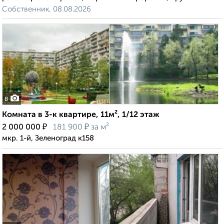
Собственник, 08.08.2026
8
Комната в 3-к квартире, 11м², 1/12 этаж
₽
₽
2 000 000
181 900
за м²
мкр. 1-й, Зеленоград к158