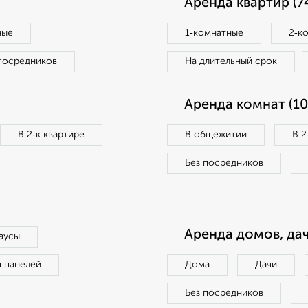
Аренда квартир (7
ные
1‑комнатные
2‑к
посредников
На длительный срок
Аренда комнат (10
В 2‑к квартире
В общежитии
В 2
Без посредников
Аренда домов, дач
аусы
п панелей
Дома
Дачи
Без посредников