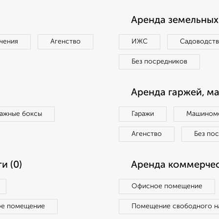
Аренда земельных 
чения
Агенство
ИЖС
Садоводст
Без посредников
Аренда гаржей, м
ражные боксы
Гаражи
Машиноме
Агенство
Без по
и (0)
Аренда коммерчес
Офисное помещение
ое помещение
Помещение свободного н