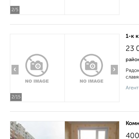
2
/5
1-к 
23 
район
‹
›
Рядом
славя
Агент
2
/15
Комн
40