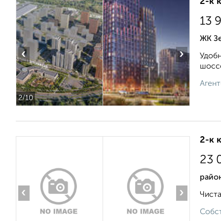
2-к 
13 
ЖК Зе
‹
›
Удобн
шоссе
Агент
2
/10
2-к 
23 
район
‹
›
Чиста
Собст