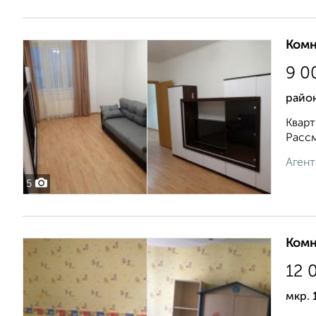
Комн
9 0
район
Кварт
Рассм
Агент
5
Комн
12 
мкр. 