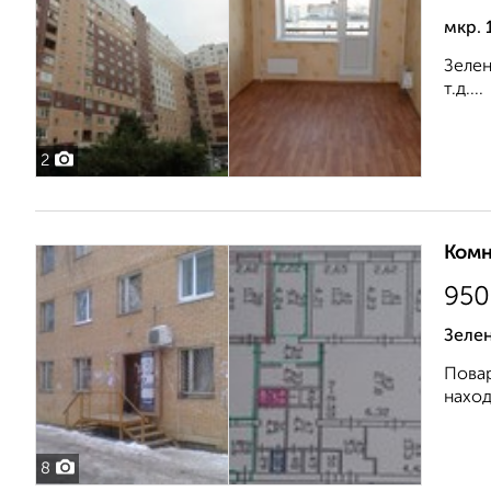
мкр. 
Зелен
т.д....
2
Комн
950
Зеле
Повар
наход
8