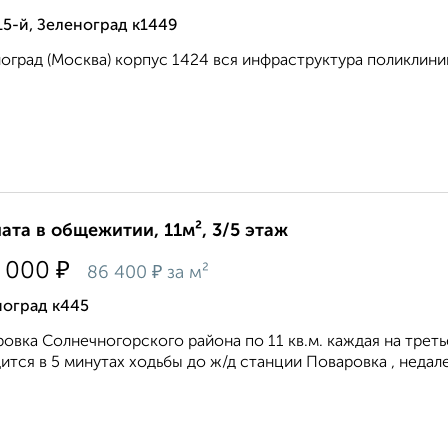
15-й, Зеленоград к1449
оград (Москва) корпус 1424 вся инфраструктура поликлини
ата в общежитии, 11м², 3/5 этаж
₽
 000
₽
86 400
за м²
ноград к445
овка Солнечногорского района по 11 кв.м. каждая на тре
ится в 5 минутах ходьбы до ж/д станции Поваровка , недале