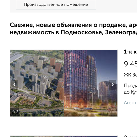
Производственное помещение
Свежие, новые объявления о продаже, а
недвижимость в Подмосковье, Зеленогра
1-к 
9 4
ЖК Зе
‹
›
Прода
до Ку
Агент
2
/2