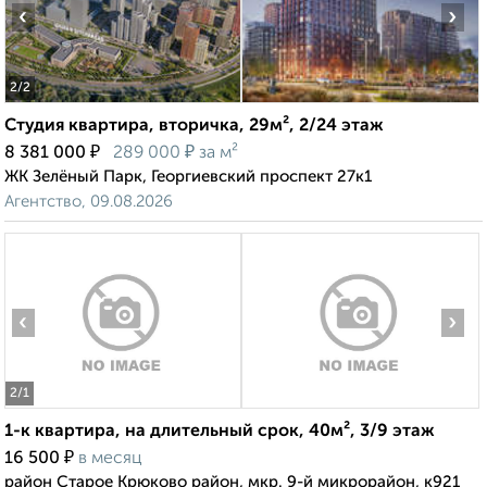
‹
›
2
/2
Студия квартира, вторичка, 29м², 2/24 этаж
₽
₽
8 381 000
289 000
за м²
ЖК Зелёный Парк, Георгиевский проспект 27к1
Агентство, 09.08.2026
‹
›
2
/1
1-к квартира, на длительный срок, 40м², 3/9 этаж
₽
16 500
в месяц
район Старое Крюково район, мкр. 9-й микрорайон, к921