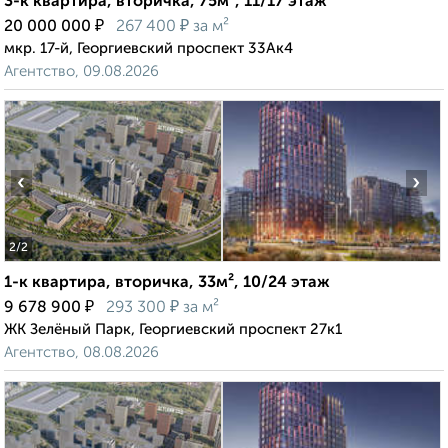
3-к квартира, вторичка, 75м², 11/17 этаж
₽
₽
20 000 000
267 400
за м²
мкр. 17-й, Георгиевский проспект 33Ак4
Агентство, 09.08.2026
‹
›
2
/2
1-к квартира, вторичка, 33м², 10/24 этаж
₽
₽
9 678 900
293 300
за м²
ЖК Зелёный Парк, Георгиевский проспект 27к1
Агентство, 08.08.2026