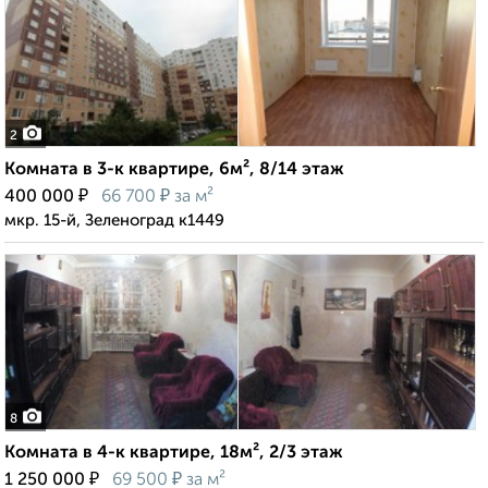
2
Комната в 3-к квартире, 6м², 8/14 этаж
₽
₽
400 000
66 700
за м²
мкр. 15-й, Зеленоград к1449
8
Комната в 4-к квартире, 18м², 2/3 этаж
₽
₽
1 250 000
69 500
за м²