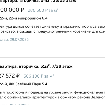
квартира, вторичка, 54м², 25/25 этаж
₽
400 000
₽
286 300
за м²
22-й, 22-й микрорайон 6.4
ектура домов сочетает динамику и гармонию: корпуса выс
ранство, а фасады с предусмотренными корзинами для кон
ство, 29.07.2026
квартира, вторичка, 31м², 7/28 этаж
₽
27 572
₽
306 100
за м²
22-й, ЖК Зелёный Парк 5.4
ый просторный подъезд на уровне земли, функциональная п
ал с оригинальной архитектурой в обжитом районе Зеленог