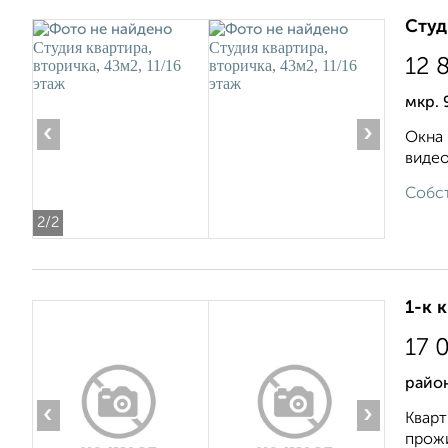
Студ
12 
мкр. 
‹
›
Окна 
видео
Собст
2
/2
1-к 
17 
район
‹
›
Кварт
прожи