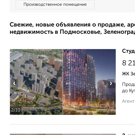
Производственное помещение
Свежие, новые объявления о продаже, а
недвижимость в Подмосковье, Зеленогра
Студ
8 2
ЖК Зе
‹
›
Прода
до Ку
Агент
2
/10