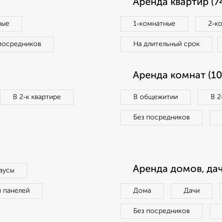
Аренда квартир (7
ные
1‑комнатные
2‑к
посредников
На длительный срок
Аренда комнат (10
В 2‑к квартире
В общежитии
В 2
Без посредников
Аренда домов, дач
аусы
п панелей
Дома
Дачи
Без посредников