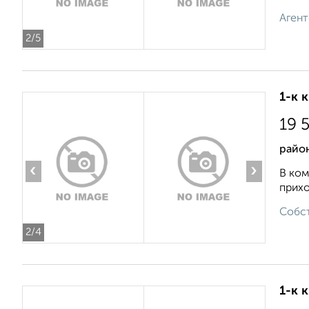
Агент
2
/5
1-к 
19 
райо
‹
›
В ком
прихо
Собст
2
/4
1-к 