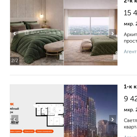
2-к 
15 
мкр. 
‹
›
Архит
прост
Агент
2
/2
1-к 
9 4
мкр. 
‹
›
Светл
кварт