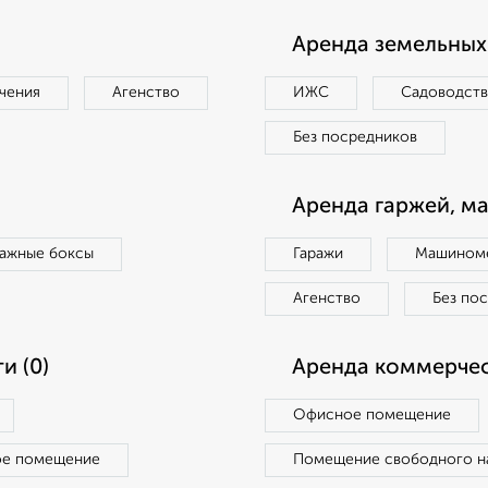
Аренда земельных 
чения
Агенство
ИЖС
Садоводст
Без посредников
Аренда гаржей, м
ражные боксы
Гаражи
Машиноме
Агенство
Без по
и (0)
Аренда коммерчес
Офисное помещение
ое помещение
Помещение свободного н