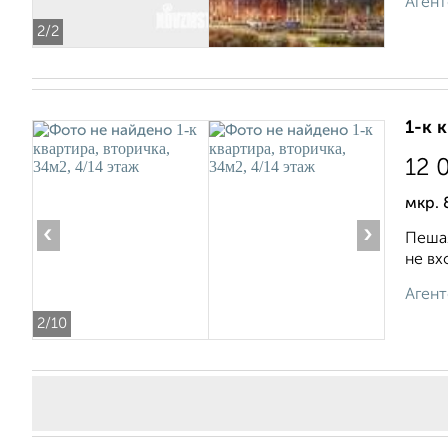
Агент
2
/2
1-к 
12 
мкр. 
‹
›
Пешая
не вх
Агент
2
/10