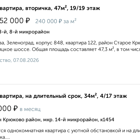
квартира, вторичка, 47м², 19/19 этаж
₽
352 000
₽
240 000
за м²
8-й, 8-й микрорайон
а, Зеленоград, корпус 848, квартира 122, район Старое 
цкое шоссе. Общая площадь составляет 47,3 м², в том числе
ство, 07.08.2026
квартира, на длительный срок, 34м², 4/17 этаж
₽
000
в месяц
 Крюково район, мкр. 14-й микрорайон, к1454
ся однокомнатная квартира с уютной обстановкой и на дли
а....