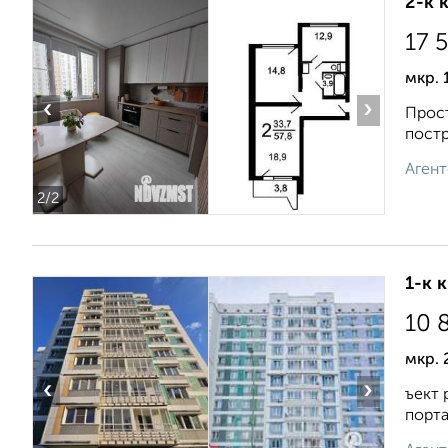
2-к 
17 
мкр. 
‹
›
Прост
постр
Агент
2
/2
1-к 
10 
мкр. 
‹
›
ъект 
порта