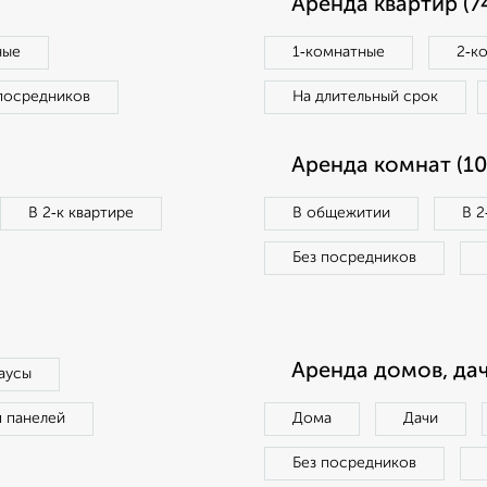
Аренда квартир (7
ные
1‑комнатные
2‑к
посредников
На длительный срок
Аренда комнат (10
В 2‑к квартире
В общежитии
В 2
Без посредников
Аренда домов, дач
аусы
п панелей
Дома
Дачи
Без посредников