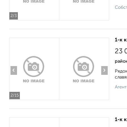
Собст
2
/3
1-к 
23 
район
‹
›
Рядом
славя
Агент
2
/15
1-к 