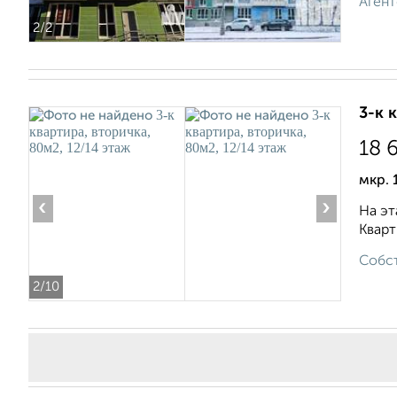
Агент
2
/2
3-к 
18 
мкр. 
‹
›
На эт
Кварт
Собст
2
/10