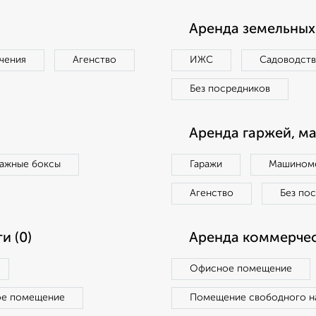
Аренда земельных 
чения
Агенство
ИЖС
Садоводст
Без посредников
Аренда гаржей, м
ражные боксы
Гаражи
Машиноме
Агенство
Без по
и (0)
Аренда коммерчес
Офисное помещение
ое помещение
Помещение свободного н