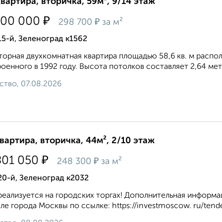
квартира, вторичка, 59м², 9/14 этаж
₽
500 000
₽
298 700
за м²
15-й, Зеленоград к1562
орная двухкомнатная квартира площадью 58,6 кв. м распо
оенного в 1992 году. Высота потолков составляет 2,64 метра
ство, 07.08.2026
квартира, вторичка, 44м², 2/10 этаж
₽
801 050
₽
248 300
за м²
20-й, Зеленоград к2032
реализуется на городских торгах! Дополнительная инфор
ле города Москвы по ссылке: https://investmoscow. ru/tend