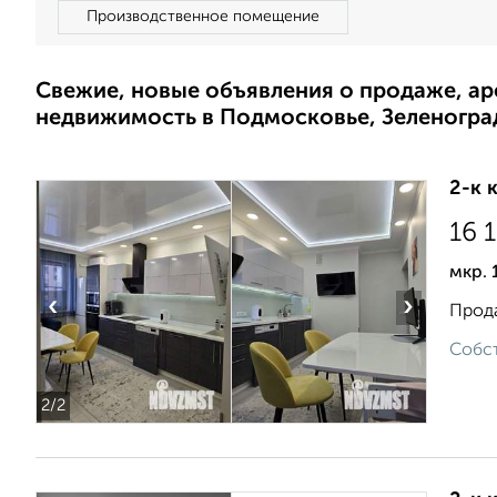
Производственное помещение
Свежие, новые объявления о продаже, а
недвижимость в Подмосковье, Зеленогра
2-к 
16 
мкр. 
‹
›
Прода
Собст
2
/2