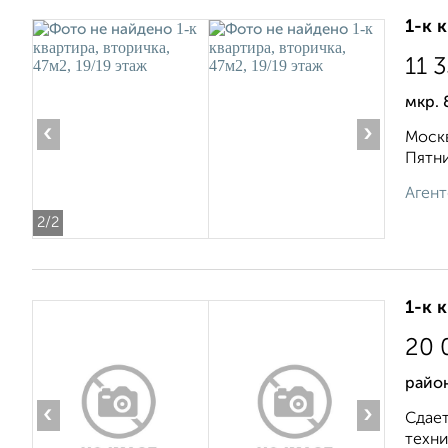
1-к 
11 
мкр. 
‹
›
Москв
Пятни
Агент
2
/2
1-к 
20 
район
‹
›
Сдает
техник