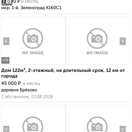
₽
12 000
в месяц
2
мкр. 1-й, Зеленоград К160С1
‹
›
2
/8
Дом 122м², 2-этажный, на длительный срок, 12 км от
города
₽
45 000
в месяц
деревня Брёхово
Собственник, 07.08.2026
‹
›