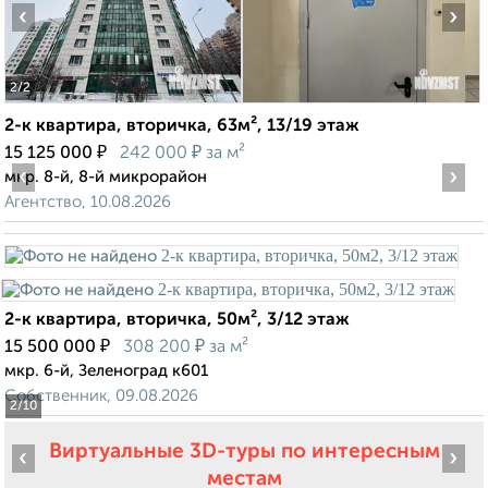
‹
›
2
/2
2-к квартира, вторичка, 63м², 13/19 этаж
₽
₽
15 125 000
242 000
за м²
‹
›
мкр. 8-й, 8-й микрорайон
Агентство, 10.08.2026
2-к квартира, вторичка, 50м², 3/12 этаж
₽
₽
15 500 000
308 200
за м²
мкр. 6-й, Зеленоград к601
Собственник, 09.08.2026
2
/10
Виртуальные 3D-туры по интересным
‹
›
местам