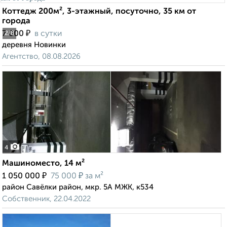
Коттедж 200м², 3-этажный, посуточно, 35 км от
города
₽
7 000
в сутки
2
/8
деревня Новинки
Агентство, 08.08.2026
4
Машиноместо, 14 м²
₽
₽
1 050 000
75 000
за м²
район Савёлки район, мкр. 5А МЖК, к534
Собственник, 22.04.2022