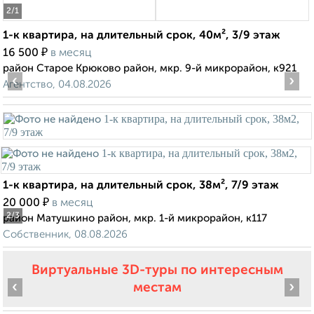
2
/1
1-к квартира, на длительный срок, 40м², 3/9 этаж
₽
16 500
в месяц
район Старое Крюково район, мкр. 9-й микрорайон, к921
‹
›
Агентство, 04.08.2026
1-к квартира, на длительный срок, 38м², 7/9 этаж
₽
20 000
в месяц
2
/3
район Матушкино район, мкр. 1-й микрорайон, к117
Собственник, 08.08.2026
Виртуальные 3D-туры по интересным
‹
›
местам