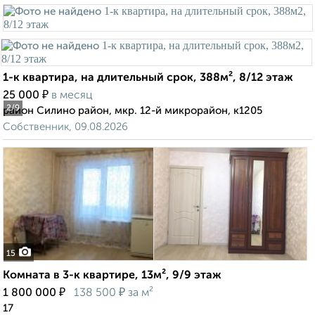
1-к квартира, на длительный срок, 388м², 8/12 этаж
₽
25 000
в месяц
2
/9
район Силино район, мкр. 12-й микрорайон, к1205
Собственник, 09.08.2026
15
Комната в 3-к квартире, 13м², 9/9 этаж
₽
₽
1 800 000
138 500
за м²
17