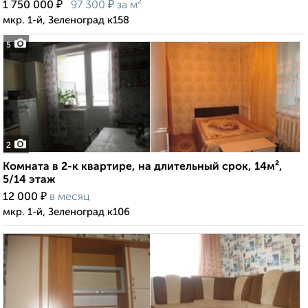
₽
₽
1 750 000
97 300
за м²
мкр. 1-й, Зеленоград к158
5
2
Комната в 2-к квартире, на длительный срок, 14м²,
5/14 этаж
₽
12 000
в месяц
мкр. 1-й, Зеленоград к106