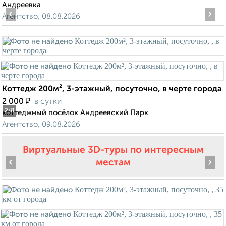
Андреевка
‹
›
Агентство, 08.08.2026
Коттедж 200м², 3-этажный, посуточно, в черте города
₽
2 000
в сутки
2
/8
коттеджный посёлок Андреевский Парк
Агентство, 09.08.2026
Виртуальные 3D-туры по интересным
‹
›
местам