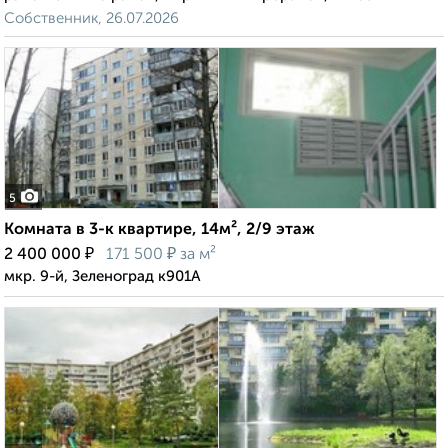
Собственник, 26.07.2026
5
Комната в 3-к квартире, 14м², 2/9 этаж
₽
₽
2 400 000
171 500
за м²
мкр. 9-й, Зеленоград к901А