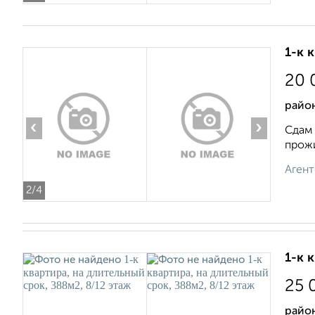
1-к 
20 
район
‹
›
Сдам 
прожи
Агент
2
/4
1-к 
25 
район