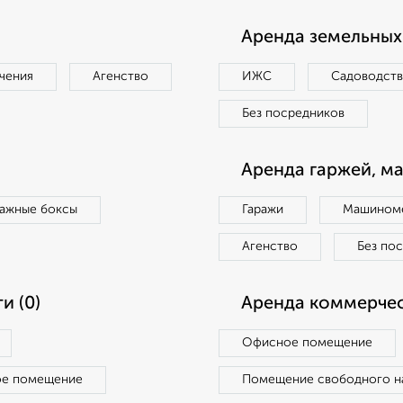
Аренда земельных 
чения
Агенство
ИЖС
Садоводст
Без посредников
Аренда гаржей, м
ражные боксы
Гаражи
Машиноме
Агенство
Без по
и (0)
Аренда коммерчес
Офисное помещение
ое помещение
Помещение свободного н