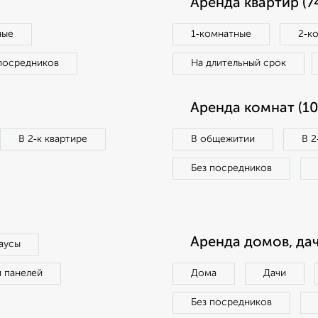
Аренда квартир (7
ные
1‑комнатные
2‑к
посредников
На длительный срок
Аренда комнат (10
В 2‑к квартире
В общежитии
В 2
Без посредников
Аренда домов, дач
аусы
п панелей
Дома
Дачи
Без посредников