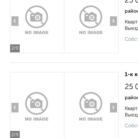
25 
район
‹
›
Кварт
Выезд
Собст
2
/9
1-к 
25 
район
‹
›
Кварт
Выезд
Собст
2
/9