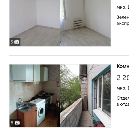
мкр. 
Зелен
экспр
5
Комн
2 2
мкр. 
Отдел
в отд
8