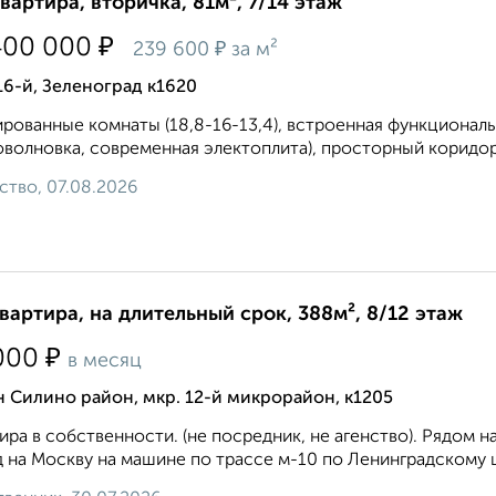
квартира, вторичка, 81м², 7/14 этаж
₽
400 000
₽
239 600
за м²
16-й, Зеленоград к1620
рованные комнаты (18,8-16-13,4), встроенная функциональ
волновка, современная электоплита), просторный коридор и 
ство, 07.08.2026
квартира, на длительный срок, 388м², 8/12 этаж
₽
000
в месяц
 Силино район, мкр. 12-й микрорайон, к1205
ира в собственности. (не посредник, не агенство). Рядом 
 на Москву на машине по трассе м-10 по Ленинградскому ш