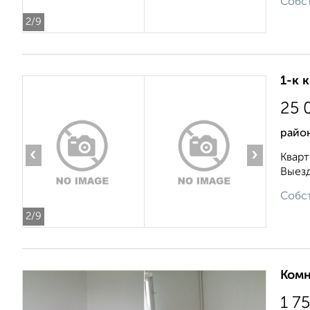
Собст
2
/9
1-к 
25 
район
‹
›
Кварт
Выезд
Собст
2
/9
Комн
1 7