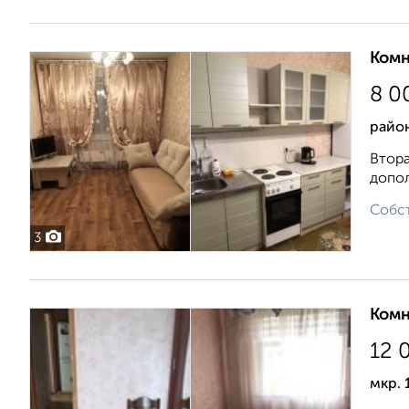
Комн
8 0
район
Втора
допол
Собст
3
Комн
12 
мкр. 