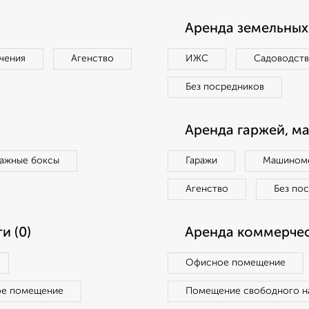
Аренда земельных 
чения
Агенство
ИЖС
Садоводст
Без посредников
Аренда гаржей, м
ражные боксы
Гаражи
Машиноме
Агенство
Без по
и (0)
Аренда коммерчес
Офисное помещение
ое помещение
Помещение свободного н