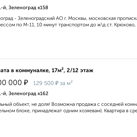
1-й, Зеленоград к158
оград - Зеленоградский АО г. Москвы, московская прописка
ессом по М-11, 10 минут транспортом до ж\д ст. Крюково, 
ата в коммуналке, 17м², 2/12 этаж
₽
00 000
₽
129 500
за м²
1-й, Зеленоград к162
ьный объект, не доля! Возможна продажа с соседней комн
ельном блоке, принадлежат одним хозяевам). Квартира в ср