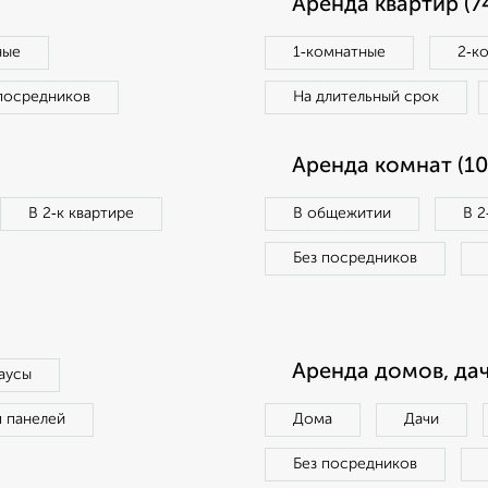
Аренда квартир (7
ные
1‑комнатные
2‑к
посредников
На длительный срок
Аренда комнат (10
В 2‑к квартире
В общежитии
В 2
Без посредников
Аренда домов, дач
аусы
п панелей
Дома
Дачи
Без посредников