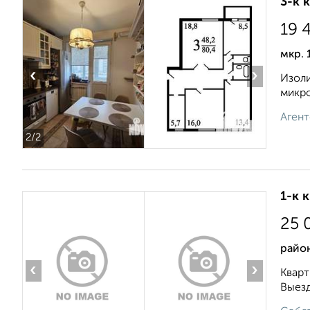
3-к 
19 
мкр. 
‹
›
Изоли
микро
Агент
2
/2
1-к 
25 
район
‹
›
Кварт
Выезд