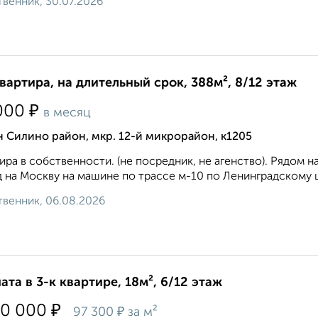
венник, 30.07.2026
квартира, на длительный срок, 388м², 8/12 этаж
₽
000
в месяц
 Силино район, мкр. 12-й микрорайон, к1205
ира в собственности. (не посредник, не агенство). Рядом 
 на Москву на машине по трассе м-10 по Ленинградскому ш
венник, 06.08.2026
ата в 3-к квартире, 18м², 6/12 этаж
₽
50 000
₽
97 300
за м²