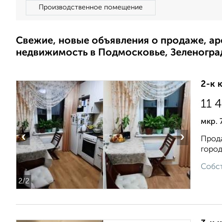
Производственное помещение
Свежие, новые объявления о продаже, а
недвижимость в Подмосковье, Зеленогра
2-к 
11 
мкр. 
‹
›
Прода
город
Собст
2
/2